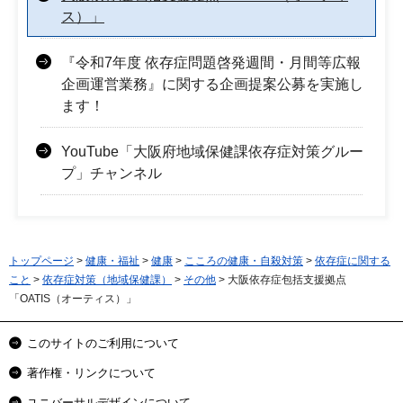
ス）」
『令和7年度 依存症問題啓発週間・月間等広報
企画運営業務』に関する企画提案公募を実施し
ます！
YouTube「大阪府地域保健課依存症対策グルー
プ」チャンネル
トップページ
>
健康・福祉
>
健康
>
こころの健康・自殺対策
>
依存症に関する
こと
>
依存症対策（地域保健課）
>
その他
> 大阪依存症包括支援拠点
「OATIS（オーティス）」
このサイトのご利用について
著作権・リンクについて
ユニバーサルデザインについて