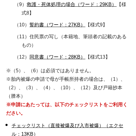
（9）
救護・死体処理の場合（ワード：29KB）
【様
式8】
（10）
誓約書（ワード：27KB）
【様式9】
（11）住民票の写し（本籍地、筆頭者の記載のある
もの）
（12）
同意書（ワード：28KB）
【様式13】
※（5）、（6）は必須ではありません。
※胎内被爆の申請で母が手帳所持者の場合は、（1）、
（2）、（3）、（4）、（10）、（12）及び戸籍抄本
（謄本）
※申請にあたっては、以下のチェックリストをご利用く
ださい。
チェックリスト（直接被爆及び入市被爆）（エクセ
ル：13KB）