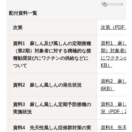
配付資料一覧
次第（PDF：1
次第
資料1 麻し
資料1 麻しん及び風しんの定期接種
期）対象者に
（第2期）対象者に対する積極的な接
にワクチンの供
種勧奨並びにワクチンの供給などに
KB）
ついて
資料2 麻しん
資料2 麻しん風しんの発生状況
6KB）
資料3 麻し
資料3 麻しん風しん定期予防接種の
況（PDF：24
実施状況
資料4 先天
資料4 先天性風しん症候群対策の実