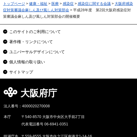
トップページ
>
健康・福祉
>
医療
>
感染症
>
感染症に関する会議
>
大阪府感染
症対策審議会麻しん及び風しん対策部会
> 平成28年度 第2回大阪府感染症対
策審議会麻しん及び風しん対策部会の開催概要
このサイトのご利用について
著作権・リンクについて
ユニバーサルデザインについて
個人情報の取り扱い
サイトマップ
大阪府庁
法人番号：4000020270008
本庁
〒540-8570 大阪市中央区大手前2丁目
代表電話番号 06-6941-0351
咲洲庁舎
〒559-8555 大阪市住之江区南港北1-14-16