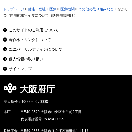
トップページ
>
健康・福祉
>
医療
>
医療機関
>
その他の取り組みなど
> かかり
つけ医機能報告制度について（医療機関向け）
このサイトのご利用について
著作権・リンクについて
ユニバーサルデザインについて
個人情報の取り扱い
サイトマップ
大阪府庁
法人番号：4000020270008
本庁
〒540-8570 大阪市中央区大手前2丁目
代表電話番号 06-6941-0351
咲洲庁舎
〒559-8555 大阪市住之江区南港北1-14-16