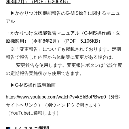
和8年2月）（PDF：6,206KB）
▶かかりつけ医機能報告のG-MIS操作に関するマニュ
アル
・
かかりつけ医機能報告マニュアル（G-MIS操作編・医
療機関用）
（令和8年2月）
（PDF：5,106KB）
※「変更報告」についても掲載されております。定期
報告で報告した内容から体制等に変更がある場合は、
変更報告を使用します。変更報告ボタンは当該年度
の定期報告実施後から使用できます。
▶G-MIS操作説明動画
https://www.youtube.com/watch?v=kEIrBoPBwp0（外部
サイトへリンク）（別ウィンドウで開きます）
（YouTubeに遷移します）
よくあるご質問