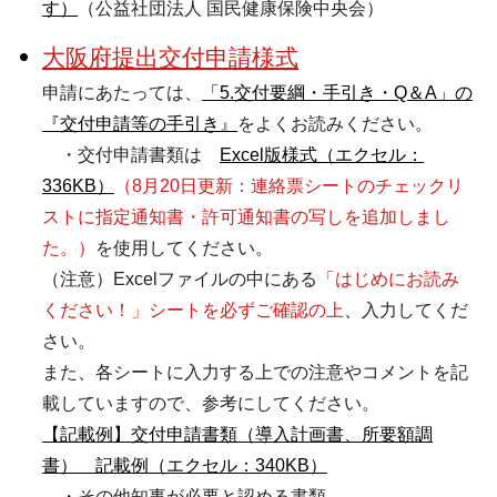
す）
（公益社団法人 国民健康保険中央会）
大阪府提出交付申請様式
申請にあたっては、
「5.交付要綱・手引き・Q＆A」の
『交付申請等の手引き』
をよくお読みください。
・交付申請書類は
Excel版様式（エクセル：
336KB）
（8月20日更新：連絡票シートのチェックリ
ストに指定通知書・許可通知書の写しを追加しまし
た。）
を使用してください。
（注意）Excelファイルの中にある
「はじめにお読み
ください！」シートを必ずご確認の上
、入力してくだ
さい。
また、各シートに入力する上での注意やコメントを記
載していますので、参考にしてください。
【記載例】交付申請書類（導入計画書、所要額調
書） 記載例（エクセル：340KB）
・その他知事が必要と認める書類