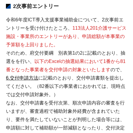
2次事前エントリー
令和6年度ICT導入支援事業補助金について、2次事前エ
ントリーを受け付けたところ、
113法人201介護サービス
施設・事業所のエントリーがあり、申請総額が本事業の
予算額を上回りました。
そのため、府交付要綱 別表第1の2に記載のとおり、抽
選をを行い、
以下のExcelの抽選結果において1番から81
番となった事業者を交付申請の対象といたします
ので、
6.交付申請方法
に記載のとおり、交付申請書類を提出し
てください。（82番以下の事業者におかれては、現時点
では交付申請対象外。）
なお、交付申請書を受付次第、順次申請内容の審査を行
いますが、審査過程で補助対象外経費が含まれていた
り、要件を満たしていないことが判明した場合等には、
申請額に対して補助額が一部減額となったり、交付決定