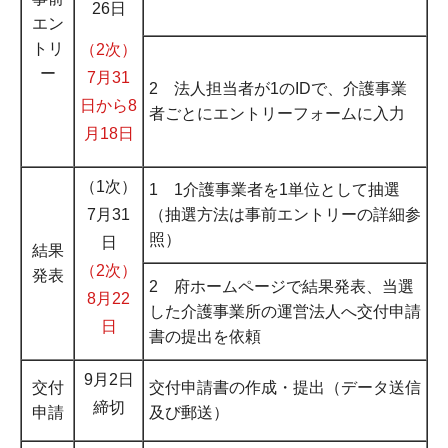
26日
エン
トリ
（2次）
ー
7月31
2 法人担当者が1のIDで、介護事業
日から8
者ごとにエントリーフォームに入力
月18日
（1次）
1 1介護事業者を1単位として抽選
7月31
（抽選方法は事前エントリーの詳細参
照）
日
結果
（2次）
発表
2 府ホームページで結果発表、当選
8月22
した介護事業所の運営法人へ交付申請
日
書の提出を依頼
9月2日
交付
交付申請書の作成・提出（データ送信
締切
申請
及び郵送）