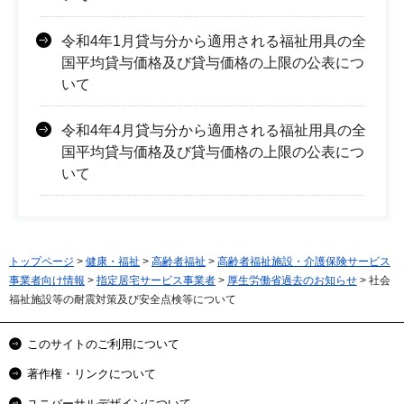
令和4年1月貸与分から適用される福祉用具の全
国平均貸与価格及び貸与価格の上限の公表につ
いて
令和4年4月貸与分から適用される福祉用具の全
国平均貸与価格及び貸与価格の上限の公表につ
いて
トップページ
>
健康・福祉
>
高齢者福祉
>
高齢者福祉施設・介護保険サービス
事業者向け情報
>
指定居宅サービス事業者
>
厚生労働省過去のお知らせ
> 社会
福祉施設等の耐震対策及び安全点検等について
このサイトのご利用について
著作権・リンクについて
ユニバーサルデザインについて