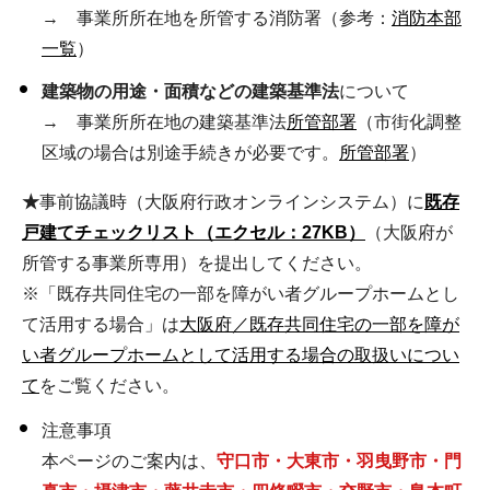
→ 事業所所在地を所管する消防署（参考：
消防本部
一覧
）
建築物の用途・面積などの建築基準法
について
→ 事業所所在地の建築基準法
所管部署
（市街化調整
区域の場合は別途手続きが必要です。
所管部署
）
★
事前協議時（大阪府行政オンラインシステム）に
既存
戸建てチェックリスト（エクセル：27KB）
（大阪府が
所管する事業所専用）を提出してください。
※「既存共同住宅の一部を障がい者グループホームとし
て活用する場合」は
大阪府／既存共同住宅の一部を障が
い者グループホームとして活用する場合の取扱いについ
て
をご覧ください。
注意事項
本ページのご案内は、
守口市・大東市・羽曳野市・門