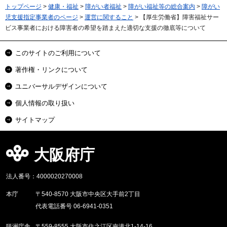
トップページ
>
健康・福祉
>
障がい者福祉
>
障がい福祉等の総合案内
>
障がい
児支援指定事業者のページ
>
運営に関すること
> 【厚生労働省】障害福祉サー
ビス事業者における障害者の希望を踏まえた適切な支援の徹底等について
このサイトのご利用について
著作権・リンクについて
ユニバーサルデザインについて
個人情報の取り扱い
サイトマップ
大阪府庁
法人番号：4000020270008
本庁
〒540-8570 大阪市中央区大手前2丁目
代表電話番号 06-6941-0351
咲洲庁舎
〒559-8555 大阪市住之江区南港北1-14-16