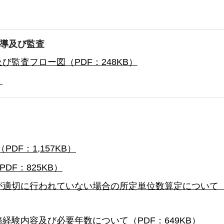
導及び監査
監査フロー図（PDF：248KB）
）
F：1,157KB）
DF：825KB）
適切に行われていない場合の所定単位数算定について（P
験内容及び必要年数について（PDF：649KB）