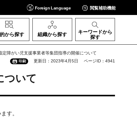
Foreign
Language
閲覧補助
機能
キーワードから
的から探す
組織から探す
探す
度指定障がい児支援事業者等集団指導の開催について
更新日：2023年4月5日
ページID：4941
印刷
について
います。