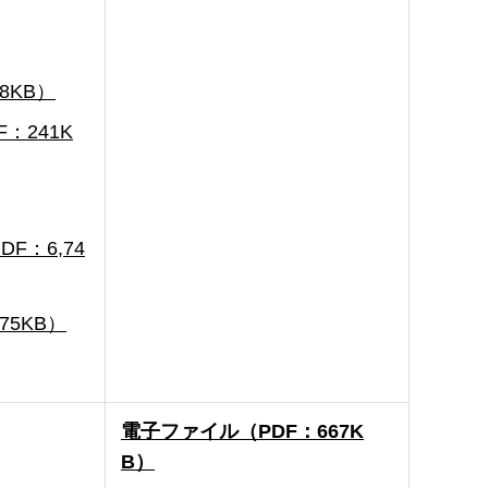
KB）
241K
：6,74
5KB）
電子ファイル（PDF：667K
B）