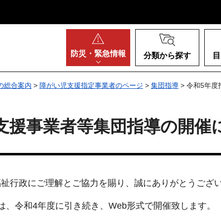
阪府
防災・
緊急情報
分類から探す
目
の総合案内
>
障がい児支援指定事業者のページ
>
集団指導
> 令和5年
支援事業者等集団指導の開催
福祉行政にご理解とご協力を賜り、誠にありがとうござ
は、令和4年度に引き続き、Web形式で開催致します。