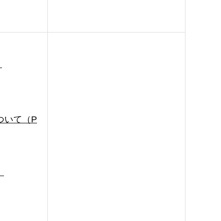
）
ついて（P
）