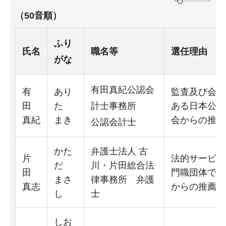
（50音順）
ふり
氏名
職名等
選任理由
がな
有田真紀公認会
有
あり
監査及び会計
田
た
計士事務所
ある日本公認
真紀
まき
会からの推薦
公認会計士
かた
弁護士法人 古
片
法的サービス
だ
川・片田総合法
田
門職団体であ
まさ
律事務所 弁護
真志
からの推薦に
し
士
しお