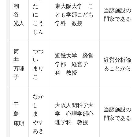
潮
た
東大阪大学 こ
当該施設の分
谷
に
ども学部こども
門家であるこ
光人
こう
学科 教授
じん
筒
つつ
近畿大学 経営
井
い
経営分析論の
学部 経営学
万理
まり
ることから選
科 教授
子
こ
なか
中
し
大阪人間科学大
当該施設の分
島
ま
学 心理学部心
門家であるこ
やす
理学科 教授
康明
あき