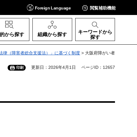
Foreign
Language
閲覧補助
機能
キーワードから
的から探す
組織から探す
探す
法律（障害者総合支援法）」に基づく制度
> 大阪府障がい者
更新日：2026年4月1日
ページID：12657
印刷