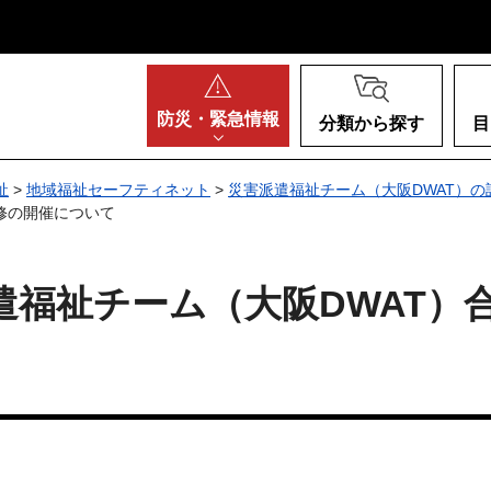
阪府
防災・
緊急情報
分類から探す
目
祉
>
地域福祉セーフティネット
>
災害派遣福祉チーム（大阪DWAT）の
修の開催について
遣福祉チーム（大阪DWAT）