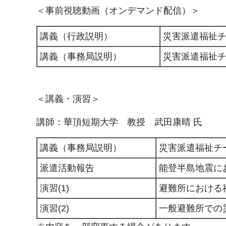
＜事前視聴動画（オンデマンド配信）＞
講義（行政説明）
災害派遣福祉
講義（事務局説明）
災害派遣福祉
＜講義・演習＞
講師：華頂短期大学 教授 武田康晴 氏
講義（事務局説明）
災害派遣福祉チ
派遣活動報告
能登半島地震に
演習(1)
避難所における
演習(2)
一般避難所での