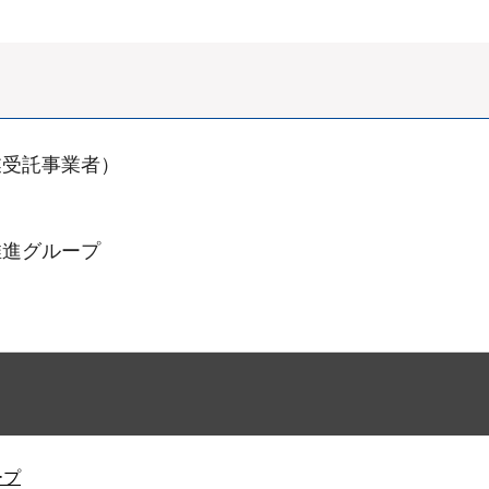
業受託事業者）
推進グループ
ープ