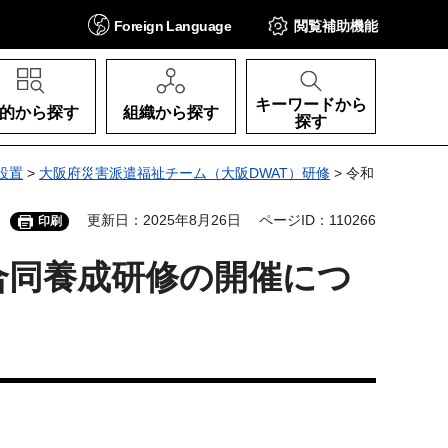
Foreign
Language
閲覧補助
機能
キーワードから
的から探す
組織から探す
探す
設置
>
大阪府災害派遣福祉チーム（大阪DWAT）研修
> 令和
更新日：2025年8月26日
ページID：110266
印刷
合同養成研修の開催につ