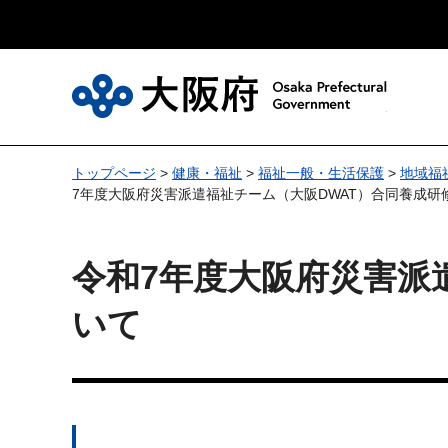
大
トップページ
>
健康・福祉
>
福祉一般・生活保護
>
地域福
7年度大阪府災害派遣福祉チーム（大阪DWAT）合同養成研
令和7年度大阪府災害派
いて