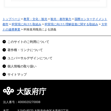
トップページ
>
教育・文化・観光
>
観光・都市魅力
>
国際エンターテイメント
都市
>
IR実現に向けた取組み
>
IR実現に向けた理解促進に関する取組み
>
大学
との連携事業
> IR推進局職員による講義
このサイトのご利用について
著作権・リンクについて
ユニバーサルデザインについて
個人情報の取り扱い
サイトマップ
大阪府庁
法人番号：4000020270008
本庁
〒540-8570 大阪市中央区大手前2丁目