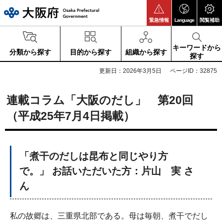
大阪府
緊急情報
Language
閲覧補助
キーワードから
分類から探す
目的から探す
組織から探す
探す
更新日：2026年3月5日
ページID：32875
連載コラム「大阪のだし」 第20回
（平成25年7月4日掲載）
「煮干のだしは昆布と同じやり方
で。」 お話いただいた方：片山 実 さ
ん
私の故郷は、三重県北部である。母は毎朝、煮干でだし