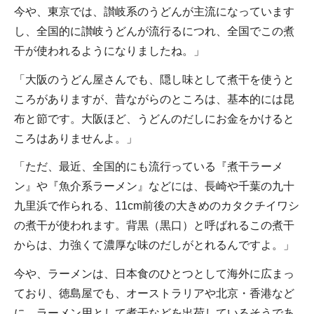
今や、東京では、讃岐系のうどんが主流になっています
し、全国的に讃岐うどんが流行るにつれ、全国でこの煮
干が使われるようになりましたね。」
「大阪のうどん屋さんでも、隠し味として煮干を使うと
ころがありますが、昔ながらのところは、基本的には昆
布と節です。大阪ほど、うどんのだしにお金をかけると
ころはありませんよ。」
「ただ、最近、全国的にも流行っている『煮干ラーメ
ン』や『魚介系ラーメン』などには、長崎や千葉の九十
九里浜で作られる、11cm前後の大きめのカタクチイワシ
の煮干が使われます。背黒（黒口）と呼ばれるこの煮干
からは、力強くて濃厚な味のだしがとれるんですよ。」
今や、ラーメンは、日本食のひとつとして海外に広まっ
ており、徳島屋でも、オーストラリアや北京・香港など
に、ラーメン用として煮干などを出荷しているそうであ