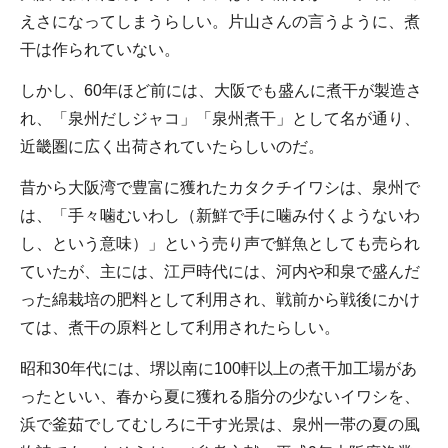
えさになってしまうらしい。片山さんの言うように、煮
干は作られていない。
しかし、60年ほど前には、大阪でも盛んに煮干が製造さ
れ、「泉州だしジャコ」「泉州煮干」として名が通り、
近畿圏に広く出荷されていたらしいのだ。
昔から大阪湾で豊富に獲れたカタクチイワシは、泉州で
は、「手々噛むいわし（新鮮で手に噛み付くようないわ
し、という意味）」という売り声で鮮魚としても売られ
ていたが、主には、江戸時代には、河内や和泉で盛んだ
った綿栽培の肥料として利用され、戦前から戦後にかけ
ては、煮干の原料として利用されたらしい。
昭和30年代には、堺以南に100軒以上の煮干加工場があ
ったといい、春から夏に獲れる脂分の少ないイワシを、
浜で釜茹でしてむしろに干す光景は、泉州一帯の夏の風