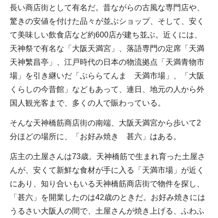
長い商店街として有名だ。昔ながらの古風な専門店や、
驚きの安値を付けた品々が並ぶショップ、そして、安く
て美味しい飲食店など約600店が建ち並ぶ。近くには、
天神祭で有名な「大阪天満宮」、落語専門の定席「天満
天神繁昌亭」、江戸時代の日本の物流拠点「天満青物市
場」を引き継いだ「ぷららてんま 天満市場」、「大阪
くらしの今昔館」などもあって、連日、地元の人から外
国人観光客まで、多くの人で賑わっている。
そんな天神橋筋商店街の南端、大阪天満宮から歩いて2
分ほどの場所に、「お好み焼き 甚六」はある。
店主の土屋さんは73歳。天神橋筋で生まれ育った土屋さ
んが、安くて新鮮な食材が手に入る「天満市場」が近く
にあり、知り合いもいる天神橋筋商店街で物件を探し、
「甚六」を開業したのは42歳のときだ。お好み焼きには
うるさい大阪人の間で、土屋さんが焼き上げる、ふわふ