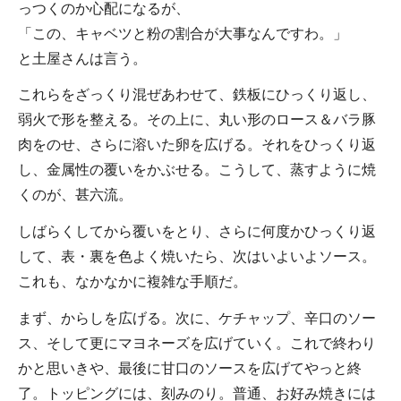
っつくのか心配になるが、
「この、キャベツと粉の割合が大事なんですわ。」
と土屋さんは言う。
これらをざっくり混ぜあわせて、鉄板にひっくり返し、
弱火で形を整える。その上に、丸い形のロース＆バラ豚
肉をのせ、さらに溶いた卵を広げる。それをひっくり返
し、金属性の覆いをかぶせる。こうして、蒸すように焼
くのが、甚六流。
しばらくしてから覆いをとり、さらに何度かひっくり返
して、表・裏を色よく焼いたら、次はいよいよソース。
これも、なかなかに複雑な手順だ。
まず、からしを広げる。次に、ケチャップ、辛口のソー
ス、そして更にマヨネーズを広げていく。これで終わり
かと思いきや、最後に甘口のソースを広げてやっと終
了。トッピングには、刻みのり。普通、お好み焼きには