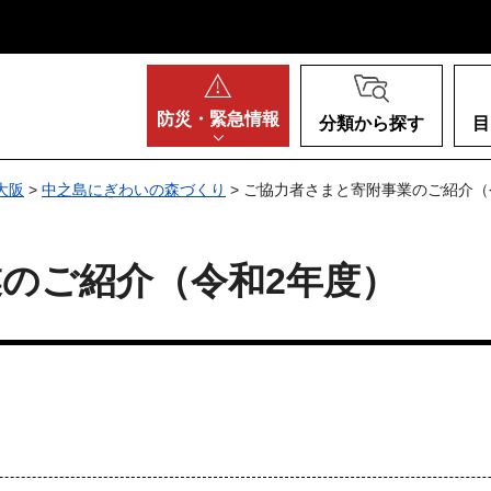
阪府
防災・
緊急情報
分類から探す
目
大阪
>
中之島にぎわいの森づくり
> ご協力者さまと寄附事業のご紹介（
のご紹介（令和2年度）