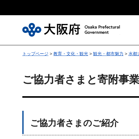
大
トップページ
>
教育・文化・観光
>
観光・都市魅力
>
水都
ご協力者さまと寄附事業
ご協力者さまのご紹介