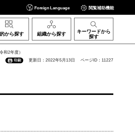
Foreign
Language
閲覧補助
機能
キーワードから
的から探す
組織から探す
探す
令和2年度）
更新日：2022年5月13日
ページID：11227
印刷