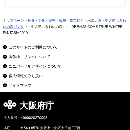
トップページ
>
教育・文化・観光
>
観光・都市魅力
>
水都大阪
>
中之島にぎわ
いの森づくり
> 「中之島にぎわいの森」×「DREAMS COME TRUE WINTER
FANTASIA 2019」
このサイトのご利用について
著作権・リンクについて
ユニバーサルデザインについて
個人情報の取り扱い
サイトマップ
大阪府庁
法人番号：4000020270008
本庁
〒540-8570 大阪市中央区大手前2丁目