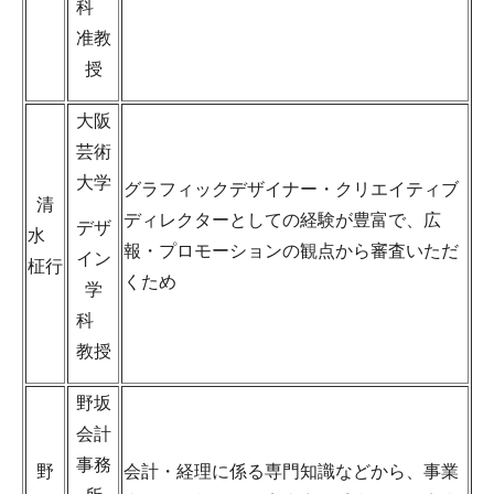
科
准教
授
大阪
芸術
大学
グラフィックデザイナー・クリエイティブ
清
ディレクターとしての経験が豊富で、広
デザ
水
報・プロモーションの観点から審査いただ
イン
柾行
くため
学
科
教授
野坂
会計
事務
野
会計・経理に係る専門知識などから、事業