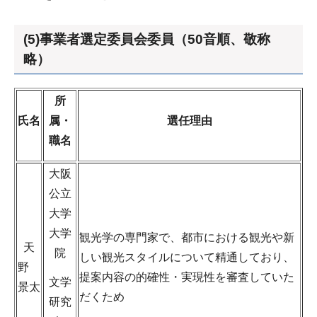
(5)事業者選定委員会委員（50音順、敬称
略）
所
氏名
属・
選任理由
職名
大阪
公立
大学
大学
観光学の専門家で、都市における観光や新
天
院
しい観光スタイルについて精通しており、
野
提案内容の的確性・実現性を審査していた
文学
景太
だくため
研究