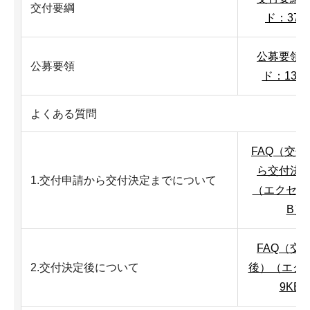
交付要綱
ド：37K
公募要領
公募要領
ド：131
よくある質問
FAQ（交
ら交付決
1.交付申請から交付決定までについて
（エクセル：
B）
FAQ（交
2.交付決定後について
後）（エク
9KB