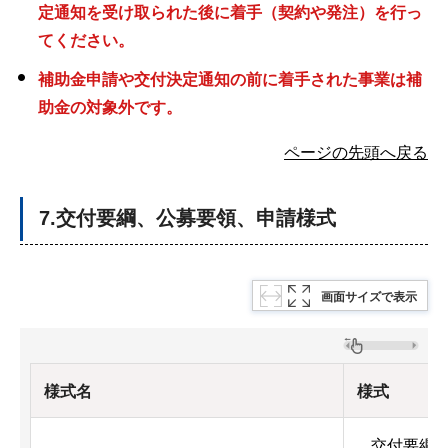
定通知を受け取られた後に着手（契約や発注）を行っ
てください。
補助金申請や交付決定通知の前に着手された事業は補
助金の対象外です。
ページの先頭へ戻る
7.交付要綱、公募要領、申請様式
画面サイズで表示
様式名
様式
交付要綱