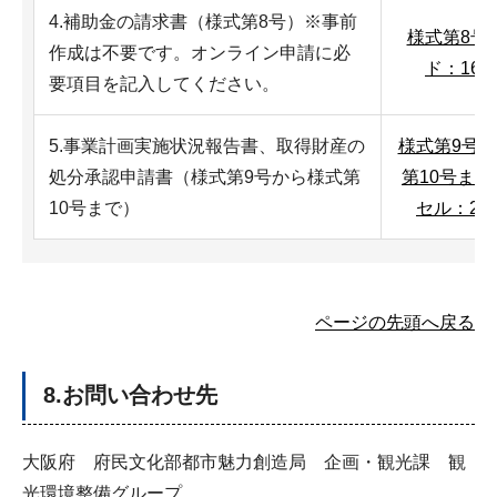
4.補助金の請求書（様式第8号）※事前
様式第8号
作成は不要です。オンライン申請に必
ド：16K
要項目を記入してください。
5.事業計画実施状況報告書、取得財産の
様式第9号
処分承認申請書（様式第9号から様式第
第10号ま
10号まで）
セル：27
ページの先頭へ戻る
8.お問い合わせ先
大阪府 府民文化部都市魅力創造局 企画・観光課 観
光環境整備グループ