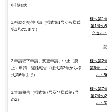
申請様式
様式第1号
1.補助金交付申請（様式第1号から様式
第1号の5
第1号の5まで）
クセル：87
記入
2.申請取下申請、変更申請、中止（廃
様式第2号
止）申請、遅延報告（様式第2号から様
第6号まで
式第6号まで）
ル：56K
様式第7号
3.実績報告（様式第7号及び様式第7号
第7号の2
の2）
ル：33K