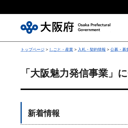
大
トップページ
>
しごと・産業
>
入札・契約情報
>
公募・募
「大阪魅力発信事業」
新着情報