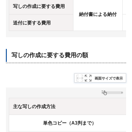
現
写しの作成に要する費用
納付書による納付
切
送付に要する費用
写しの作成に要する費用の額
画面サイズで表示
主な写しの作成方法
単色コピー（A3判まで）