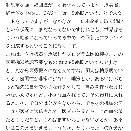
制改革を強く経団連がまず要求をしています。厚労省、
経産省を中心に、DASH for SaMDということでスタ
ートをしていますが、なかなかここに本格的に取り組む
という状況に、まだなってないですけれども、世界はそ
ういう動きになっていってる中で、今回新たにファンド
を組成するということになります。
これは、医療機器を承認したプログラム医療機器、この
医療機器承認不要なものはnon-SaMDというんですけ
ど、だから医療機器になるんですね。例えば糖尿病でい
くと、侵襲性が非常に少ない、唾液とか、あるいはぷち
っと指先に自分で小さな針を刺して、痛みを伴うわけじ
ゃないんですけど、小さな血を採って、その器具に入れ
ると。そこで自分は分からないから、でもその機械のデ
ータが医者に送信されて、医者から見たら、この血の値
だとこうだなと。これはまずいんじゃないかとか、ある
いはこのままいきましょうとか、そういったものが分か