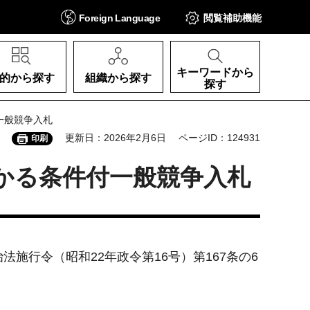
Foreign
Language
閲覧補助
機能
キーワードから
的から探す
組織から探す
探す
一般競争入札
更新日：2026年2月6日
ページID：124931
印刷
かる条件付一般競争入札
施行令（昭和22年政令第16号）第167条の6