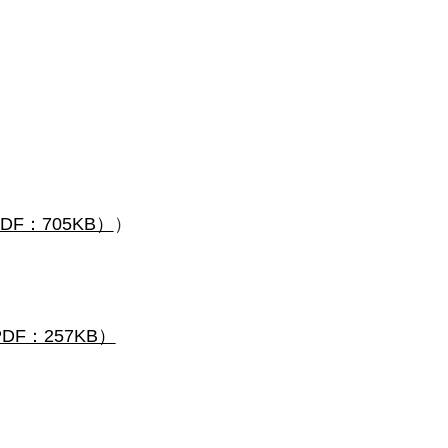
F：705KB）
）
：257KB）