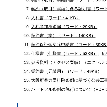
契約（取引）実績に係る証明書（ワード
入札書（ワード：41KB）
入札参加辞退届（ワード：29KB）
契約書（案）（ワード：140KB）
契約保証金免除申請書（ワード：39KB
仕様書（
仕様書（ワード：53KB）
、
広
参考資料（アクセス実績）（エクセル：
誓約書（元請用）（ワード：49KB）
大阪府暴力団排除条例に基づく公共工事等
ハートフル条例の施行について（PDF：1