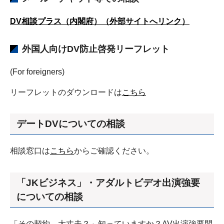
DV相談プラス（内閣府）（外部サイトへリンク）
外国人向けDV防止啓発リーフレット
(For foreigners)
リーフレットのダウンロードは
こちら
デートDVについての相談
相談窓口は
こちら
からご確認ください。
「JKビジネス」・アダルトビデオ出演強要
について
の相談
「その契約、大丈夫？」知っていますか？AV出演強要問