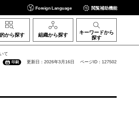
Foreign
Language
閲覧補助
機能
キーワードから
的から探す
組織から探す
探す
いて
更新日：2026年3月16日
ページID：127502
印刷