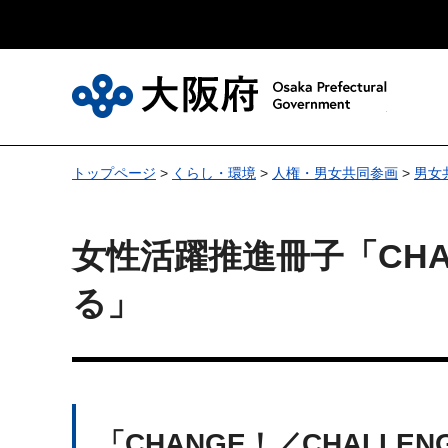
大
トップページ
>
くらし・環境
>
人権・男女共同参画
>
男女
女性活躍推進冊子「CHA
る」
「CHANGE！／CHALLE