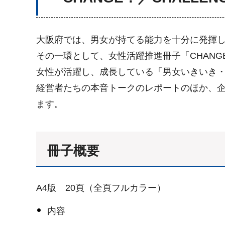
大阪府では、男女が持てる能力を十分に発揮
その一環として、女性活躍推進冊子「CHANGE
女性が活躍し、成長している「男女いきいき・
経営者たちの本音トークのレポートのほか、
ます。
冊子概要
A4版 20頁（全頁フルカラー）
内容