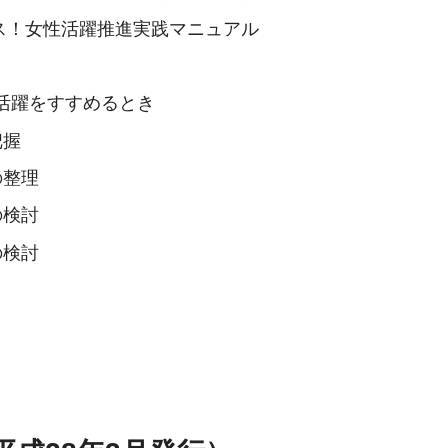
ンス！女性活躍推進実践マニュアル
活躍をすすめるとき
把握
の整理
の検討
の検討