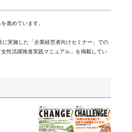
みを進めています。
。
月に実施した「企業経営者向けセミナー」での
「女性活躍推進実践マニュアル」を掲載してい