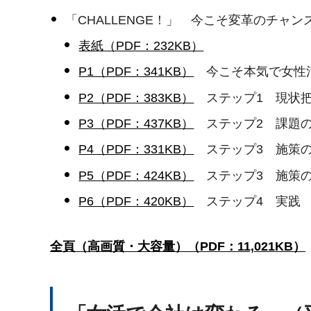
「CHALLENGE！」 今こそ変革のチャ
表紙（PDF：232KB）
P1（PDF：341KB）
今こそ本気で女性
P2（PDF：383KB）
ステップ1 現状
P3（PDF：437KB）
ステップ2 課題
P4（PDF：331KB）
ステップ3 施策
P5（PDF：424KB）
ステップ3 施策
P6（PDF：420KB）
ステップ4 実践
全頁（高画質・大容量）（PDF：11,021KB）