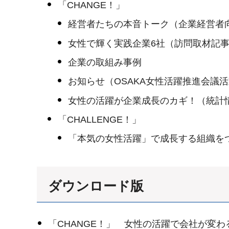
「CHANGE！」
経営者たちの本音トーク（企業経営者
女性で輝く実践企業6社（訪問取材記
企業の取組み事例
お知らせ（OSAKA女性活躍推進会議
女性の活躍が企業成長のカギ！（統計
「CHALLENGE！」
「本気の女性活躍」で成長する組織を
ダウンロード版
「CHANGE！」 女性の活躍で会社が変