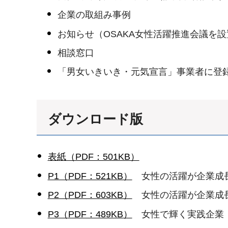
企業の取組み事例
お知らせ（OSAKA女性活躍推進会議を
相談窓口
「男女いきいき・元気宣言」事業者に登
ダウンロード版
表紙（PDF：501KB）
P1（PDF：521KB）
女性の活躍が企業成
P2（PDF：603KB）
女性の活躍が企業成
P3（PDF：489KB）
女性で輝く実践企業