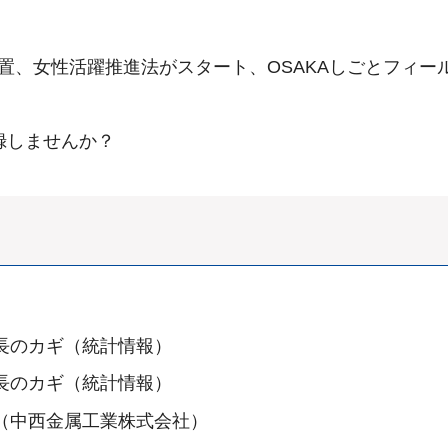
設置、女性活躍推進法がスタート、OSAKAしごとフィー
録しませんか？
長のカギ（統計情報）
長のカギ（統計情報）
（中西金属工業株式会社）