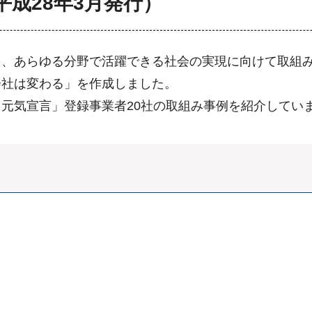
成28年3月発行）
し、あらゆる分野で活躍できる社会の実現に向けて取組
会社は変わる」を作成しました。
元気宣言」登録事業者20社の取組み事例を紹介してい
）