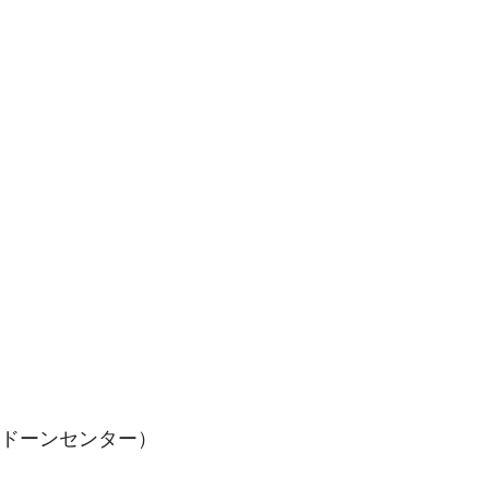
、ドーンセンター）