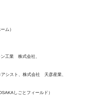
ホーム）
ン工業 株式会社、
アシスト、株式会社 天彦産業、
SAKAしごとフィールド）