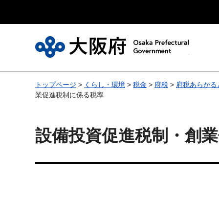
大
トップページ
>
くらし・環境
>
税金
>
府税
>
府税あらかる
業促進税制に係る税率
設備投資促進税制・創業