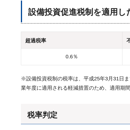
設
備投資促進税制を適用し
超過税率
0.6％
※設備投資税制の税率は、平成25年3月31
業年度に適用される軽減措置のため、適用期
税率判定