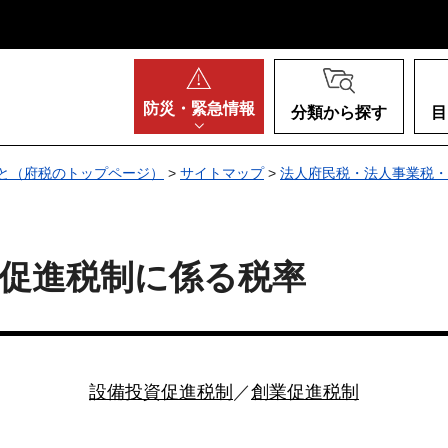
阪府
防災・
緊急情報
分類から探す
目
と（府税のトップページ）
>
サイトマップ
>
法人府民税・法人事業税・
促進税制に係る税率
設備投資促進税制
／
創業促進税制