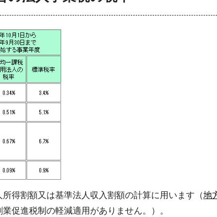
人所得割額又は基準法人収入割額の計算に用います（
地
創業促進税制の軽減適用がありません。）。