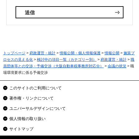
トップページ
>
府政運営・統計
>
情報公開・個人情報保護
>
情報公開
>
施策プ
ロセスの見える化
>
検討中の項目一覧（カテゴリー別）
>
府政運営・統計
>
職
員団体等との交渉・予備交渉（大阪自動車税事務所対応分）
>
会議の状況
> 職
場環境要求に係る予備交渉
このサイトのご利用について
著作権・リンクについて
ユニバーサルデザインについて
個人情報の取り扱い
サイトマップ