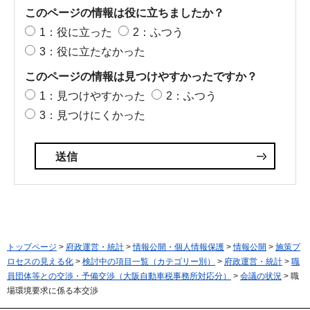
このページの情報は役に立ちましたか？
1：役に立った
2：ふつう
3：役に立たなかった
このページの情報は見つけやすかったですか？
1：見つけやすかった
2：ふつう
3：見つけにくかった
トップページ
>
府政運営・統計
>
情報公開・個人情報保護
>
情報公開
>
施策プ
ロセスの見える化
>
検討中の項目一覧（カテゴリー別）
>
府政運営・統計
>
職
員団体等との交渉・予備交渉（大阪自動車税事務所対応分）
>
会議の状況
> 職
場環境要求に係る本交渉