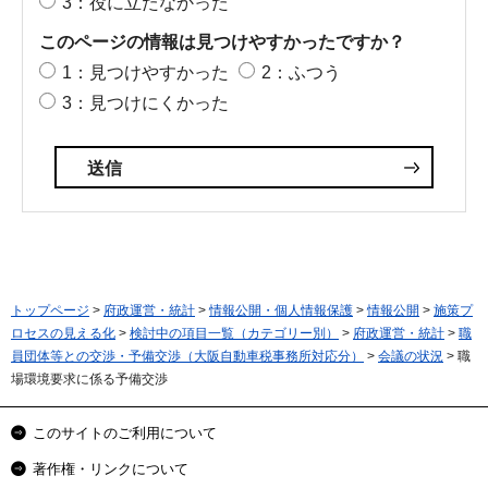
3：役に立たなかった
このページの情報は見つけやすかったですか？
1：見つけやすかった
2：ふつう
3：見つけにくかった
トップページ
>
府政運営・統計
>
情報公開・個人情報保護
>
情報公開
>
施策プ
ロセスの見える化
>
検討中の項目一覧（カテゴリー別）
>
府政運営・統計
>
職
員団体等との交渉・予備交渉（大阪自動車税事務所対応分）
>
会議の状況
> 職
場環境要求に係る予備交渉
このサイトのご利用について
著作権・リンクについて