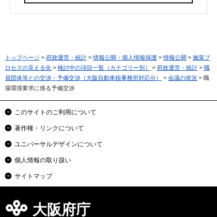
トップページ
>
府政運営・統計
>
情報公開・個人情報保護
>
情報公開
>
施策プ
ロセスの見える化
>
検討中の項目一覧（カテゴリー別）
>
府政運営・統計
>
職
員団体等との交渉・予備交渉（大阪自動車税事務所対応分）
>
会議の状況
> 職
場環境要求に係る予備交渉
このサイトのご利用について
著作権・リンクについて
ユニバーサルデザインについて
個人情報の取り扱い
サイトマップ
大阪府庁