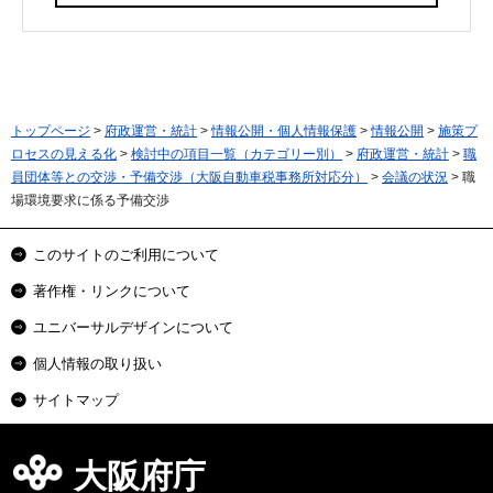
トップページ
>
府政運営・統計
>
情報公開・個人情報保護
>
情報公開
>
施策プ
ロセスの見える化
>
検討中の項目一覧（カテゴリー別）
>
府政運営・統計
>
職
員団体等との交渉・予備交渉（大阪自動車税事務所対応分）
>
会議の状況
> 職
場環境要求に係る予備交渉
このサイトのご利用について
著作権・リンクについて
ユニバーサルデザインについて
個人情報の取り扱い
サイトマップ
大阪府庁