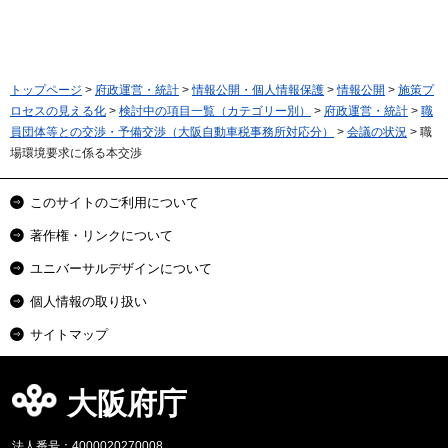
トップページ
>
府政運営・統計
>
情報公開・個人情報保護
>
情報公開
>
施策プ
ロセスの見える化
>
検討中の項目一覧（カテゴリー別）
>
府政運営・統計
>
職
員団体等との交渉・予備交渉（大阪自動車税事務所対応分）
>
会議の状況
> 職
場環境要求に係る本交渉
このサイトのご利用について
著作権・リンクについて
ユニバーサルデザインについて
個人情報の取り扱い
サイトマップ
大阪府庁
法人番号：4000020270008