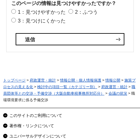
このページの情報は見つけやすかったですか？
1：見つけやすかった
2：ふつう
3：見つけにくかった
トップページ
>
府政運営・統計
>
情報公開・個人情報保護
>
情報公開
>
施策プ
ロセスの見える化
>
検討中の項目一覧（カテゴリー別）
>
府政運営・統計
>
職
員団体等との交渉・予備交渉（大阪自動車税事務所対応分）
>
会議の状況
> 職
場環境要求に係る予備交渉
このサイトのご利用について
著作権・リンクについて
ユニバーサルデザインについて