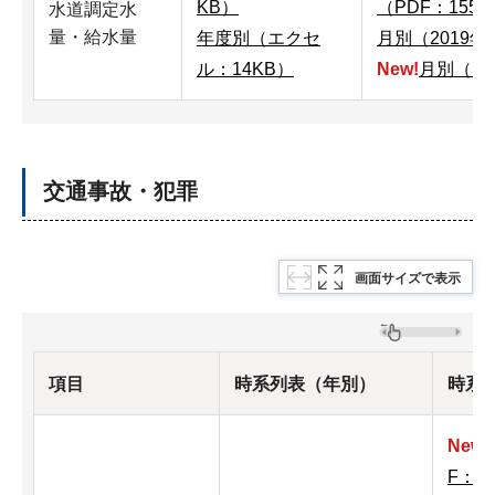
KB）
（PDF：155K
水道調定水
量・給水量
年度別（エクセ
月別（2019年
ル：14KB）
New!
月別（エ
交通事故・犯罪
画面サイズで表示
項目
時系列表（年別）
時系
New!
F：1