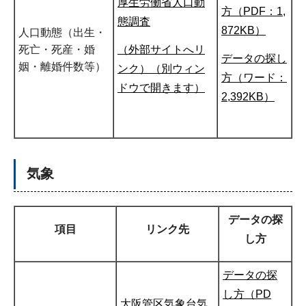
厚生労働省人口動
方（PDF：1,
態調査
872KB）
人口動態（出生・
（外部サイトへリ
死亡・死産・婚
データの探し
姻・離婚件数等）
ンク）（別ウィン
方（ワード：
ドウで開きます）
2,392KB）
気象
データの探
項目
リンク先
し方
データの探
し方（PD
大阪管区気象台気