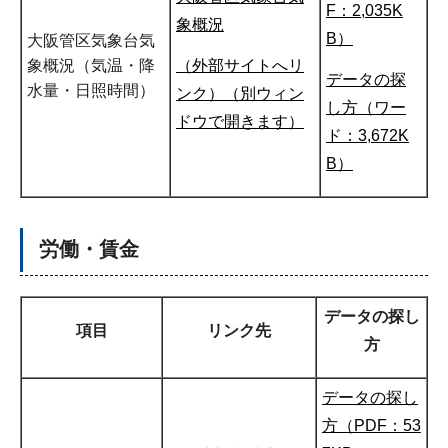
F：2,035K
象概況
B）
大阪管区気象台気
（外部サイトへリ
象概況（気温・降
データの探
水量・日照時間）
ンク）（別ウィン
し方（ワー
ドウで開きます）
ド：3,672K
B）
労働・賃金
データの探し
項目
リンク先
方
データの探し
方（PDF：53