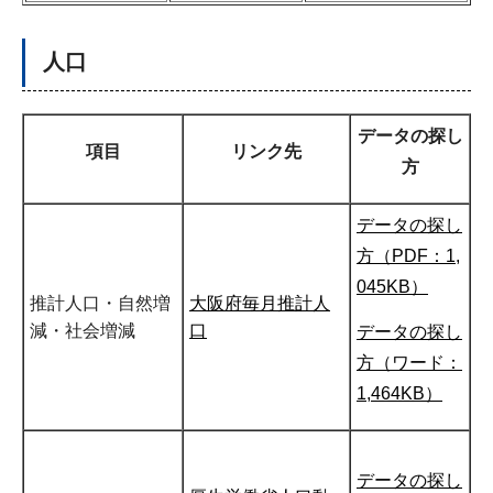
人口
データの探し
項目
リンク先
方
データの探し
方（PDF：1,
045KB）
推計人口・自然増
大阪府毎月推計人
減・社会増減
口
データの探し
方（ワード：
1,464KB）
データの探し