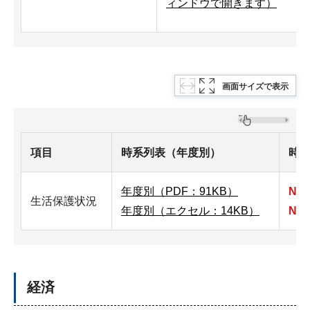
ィンドウで開きます）
画面サイズで表示
項目
時系列表（年度別）
時
年度別（PDF：91KB）
New
生活保護状況
年度別（エクセル：14KB）
New
経済