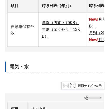
項目
時系列表（年別）
時系列表（
New!
月別（
年別（PDF：70KB）
B）
自動車保有台
年
別（エクセル：13K
数
月別（201
B）
New!
月別（
電気・水
画面サイズで表示