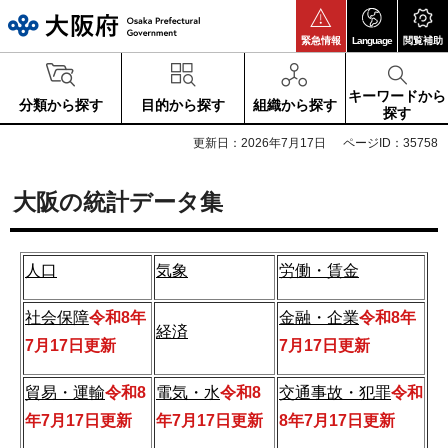
大阪府
緊急情報
Language
閲覧補助
キーワードから
分類から探す
目的から探す
組織から探す
探す
更新日：2026年7月17日
ページID：35758
大阪の統計データ集
人口
気象
労働・賃金
社会保障
令和8年
金融・企業
令和8年
経済
7月17
日更新
7
月17
日更新
貿易・運輸
令和8
電気・水
令和8
交通事故・犯罪
令和
年7月17日更新
年7月17日更新
8年7月17日更新