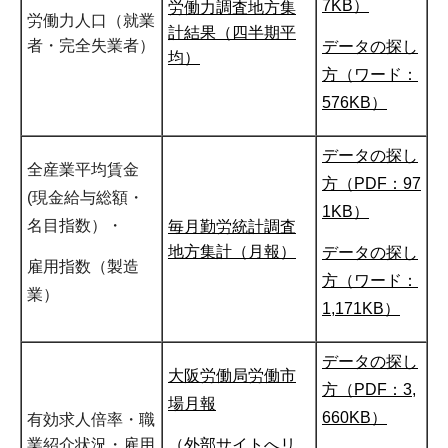
7KB）
労働力調査地方集
労働力人口（就業
計結果（四半期平
者・完全失業者）
データの探し
均）
方（ワード：
576KB）
データの探し
全産業平均賃金
方（PDF：97
(現金給与総額・
1KB）
名目指数）・
毎月勤労統計調査
地方集計（月報）
データの探し
雇用指数（製造
方（ワード：
業）
1,171KB）
データの探し
大阪労働局労働市
方（PDF：3,
場月報
660KB）
有効求人倍率・職
（外部サイトへリ
業紹介状況・雇用