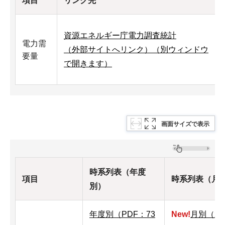
項目
リンク先
資源エネルギー庁電力調査統計
電力需
（外部サイトへリンク）（別ウィンドウ
要量
で開きます）
画面サイズで表示
時系列表（年度
項目
時系列表（月
別）
年度別（PDF：73
New!
月別（20