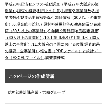
平成28年経済センサス-活動調査（平成27年大阪府の製
造業）
/
調査の概要
/
利用上の注意
/
1.概要
/
2.事業所数
/
3.従
業者数
/
4.製造品出荷額等
/
5.付加価値額（30人以上の事業
所）
/
6.現金給与総額
/
7.原材料使用額等
/
8.生産額及び在庫
額（30人以上の事業所）
/
9.年間投資総額[有形固定資産]
（30人以上の事業所）
/
10.工業用地及び工業用水（30人
以上の事業所）
/
11.大阪府の全国における位置
/
調査結果
の概要（全事業所）
/
報告書（PDFファイル）と統計デー
タ（EXCELファイル）
/
調査票様式
このページの作成所属
総務部統計課産業・労働グループ