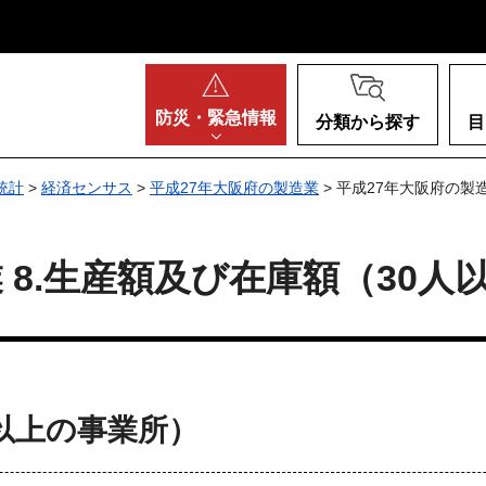
阪府
防災・
緊急情報
分類から探す
目
統計
>
経済センサス
>
平成27年大阪府の製造業
> 平成27年大阪府の製
 8.生産額及び在庫額（30人
人以上の事業所）