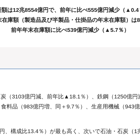
額は12兆8554億円で、前年に比べ555億円減少（▲0.
末在庫額（製造品及び半製品・仕掛品の年末在庫額）は89
前年年末在庫額に比べ539億円減少（▲5.7％）
3103億円減、前年比▲18.1％）、鉄鋼（1250億円減
食料品（983億円増、同＋9.7％）、生産用機械（943
。
円、構成比13.4％）が最も高く、次いで石油・石炭（1兆4