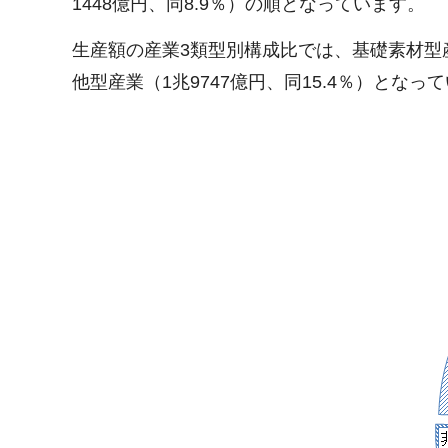
1448億円、同8.9％）の順となっています。
生産額の産業3類型別構成比では、基礎素材型産業
他型産業（1兆9747億円、同15.4％）となっ