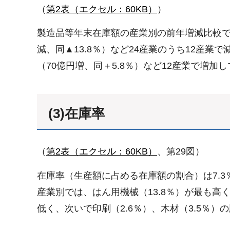
（
第2表（エクセル：60KB）
）
製造品等年末在庫額の産業別の前年増減比較では、
減、同▲13.8％）など24産業のうち12産業で
（70億円増、同＋5.8％）など12産業で増加
(3)在庫率
（
第2表（エクセル：60KB）
、第29図）
在庫率（生産額に占める在庫額の割合）は7.3
産業別では、はん用機械（13.8％）が最も高く
低く、次いで印刷（2.6％）、木材（3.5％）