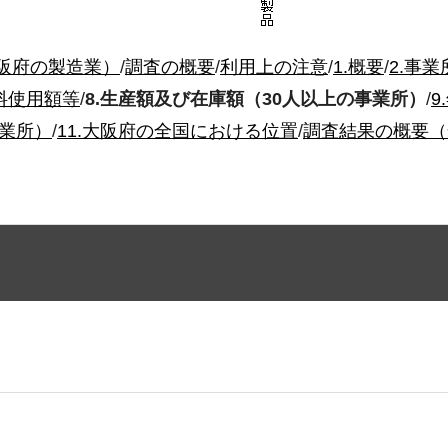
大阪府の製造業）
/
調査の概要
/
利用上の注意
/
1.概要
/
2.事業
材料使用額等
/
8.生産額及び在庫額（30人以上の事業所）
/
9
事業所）
/
11.大阪府の全国における位置
/
調査結果の概要（