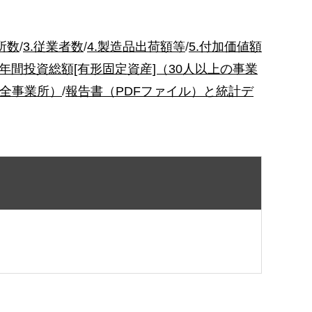
所数
/
3.従業者数
/
4.製造品出荷額等
/
5.付加価値額
.年間投資総額[有形固定資産]（30人以上の事業
全事業所）
/
報告書（PDFファイル）と統計デ