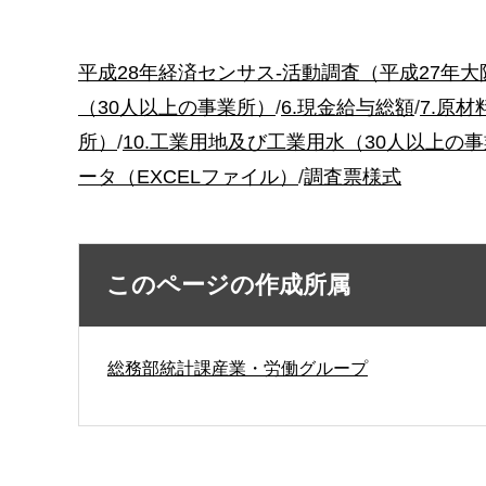
平成28年経済センサス-活動調査（平成27年
（30人以上の事業所）
/
6.現金給与総額
/
7.原
所）
/
10.工業用地及び工業用水（30人以上の
ータ（EXCELファイル）
/
調査票様式
このページの作成所属
総務部統計課産業・労働グループ