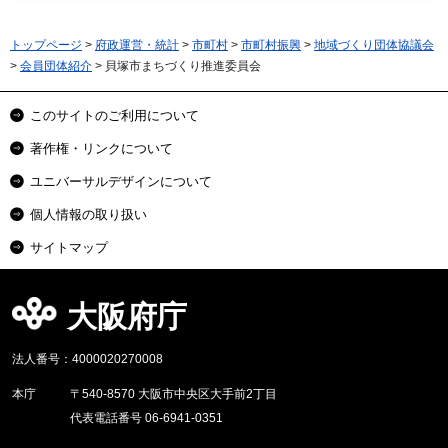
トップページ
>
府政運営・統計
>
市町村
>
市町村振興
>
地域づくり団体協議会
>
会員団体紹介
> 貝塚市まちづくり推進委員会
このサイトのご利用について
著作権・リンクについて
ユニバーサルデザインについて
個人情報の取り扱い
サイトマップ
大阪府庁
法人番号：4000020270008
本庁
〒540-8570 大阪市中央区大手前2丁目
代表電話番号 06-6941-0351