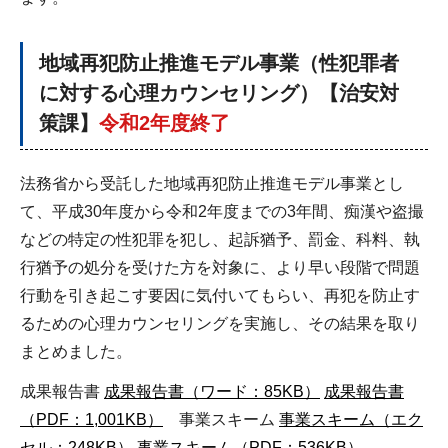
地域再犯防止推進モデル事業（性犯罪者
に対する心理カウンセリング）【治安対
策課】
令和2年度終了
法務省から受託した地域再犯防止推進モデル事業とし
て、平成30年度から令和2年度までの3年間、痴漢や盗撮
などの特定の性犯罪を犯し、起訴猶予、罰金、科料、執
行猶予の処分を受けた方を対象に、より早い段階で問題
行動を引き起こす要因に気付いてもらい、再犯を防止す
るための心理カウンセリングを実施し、その結果を取り
まとめました。
成果報告書
成果報告書（ワード：85KB）
成果報告書
（PDF：1,001KB）
事業スキーム
事業スキーム（エク
セル：248KB）
事業スキーム（PDF：536KB）