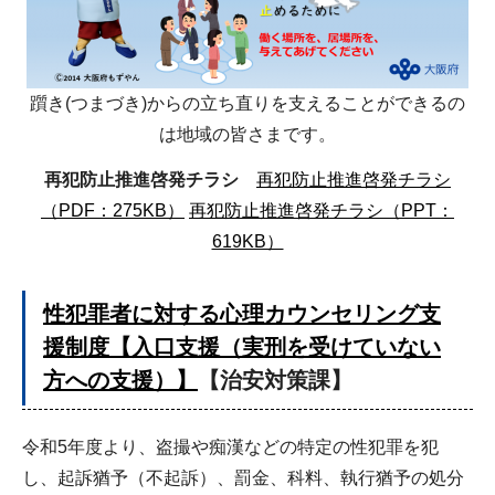
躓き(つまづき)からの立ち直りを支えることができるの
は地域の皆さまです。
再犯防止推進啓発チラシ
再犯防止推進啓発チラシ
（PDF：275KB）
再犯防止推進啓発チラシ（PPT：
619KB）
性犯罪者に対する心理カウンセリング支
援制度【入口支援（実刑を受けていない
方への支援）】
【治安対策課】
令和5年度より、盗撮や痴漢などの特定の性犯罪を犯
し、起訴猶予（不起訴）、罰金、科料、執行猶予の処分