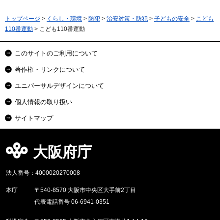
トップページ
>
くらし・環境
>
防犯
>
治安対策・防犯
>
子どもの安全
>
こども
110番運動
> こども110番運動
このサイトのご利用について
著作権・リンクについて
ユニバーサルデザインについて
個人情報の取り扱い
サイトマップ
大阪府庁
法人番号：4000020270008
本庁
〒540-8570 大阪市中央区大手前2丁目
代表電話番号 06-6941-0351