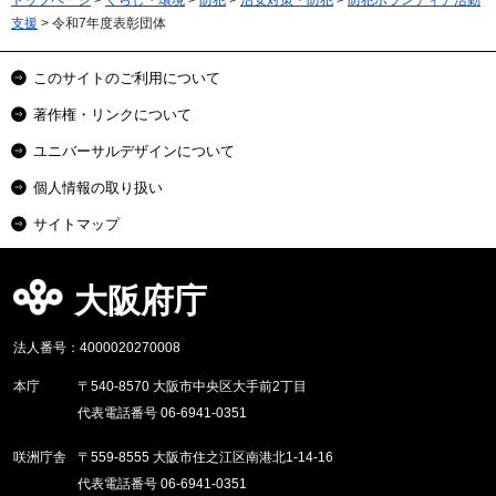
トップページ
>
くらし・環境
>
防犯
>
治安対策・防犯
>
防犯ボランティア活動
支援
> 令和7年度表彰団体
このサイトのご利用について
著作権・リンクについて
ユニバーサルデザインについて
個人情報の取り扱い
サイトマップ
大阪府庁
法人番号：4000020270008
本庁
〒540-8570 大阪市中央区大手前2丁目
代表電話番号 06-6941-0351
咲洲庁舎
〒559-8555 大阪市住之江区南港北1-14-16
代表電話番号 06-6941-0351