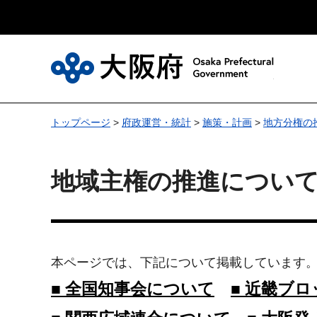
大
トップページ
>
府政運営・統計
>
施策・計画
>
地方分権の
地域主権の推進につい
本ページでは、下記について掲載しています
■ 全国知事会について
■ 近畿ブ