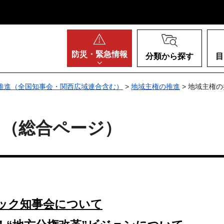
阪府
防災・
緊急情報
分類から探す
目
推進（全国知事会・関西広域連合含む）
>
地域主権の推進
> 地域主権
て（総合ページ）
。
ロック知事会について