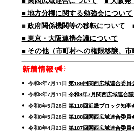
■ 関西広域連合について
■ 大阪
■ 地方分権に関する勉強会について
■
政府関係機関等の移転について
■ 東京・大阪連携会議について
■ その他（市町村への権限移譲、
令和8年7月11日
第189回関西広域連合委
令和8年7月11日
令和8年7月関西広域連合
令和8年5月28日
第118回近畿ブロック知
令和8年5月28日
第188回関西広域連合委
令和8年4月23日
第187回関西広域連合委