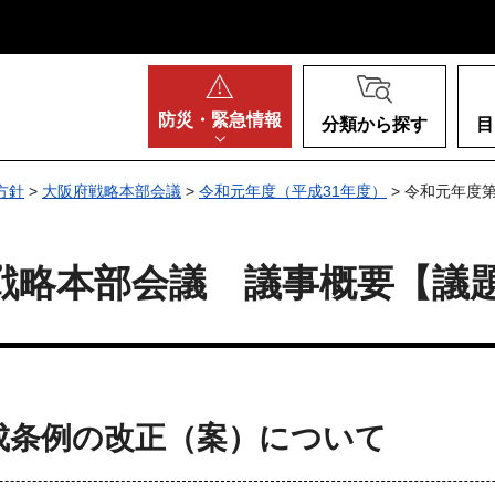
阪府
防災・
緊急情報
分類から探す
目
方針
>
大阪府戦略本部会議
>
令和元年度（平成31年度）
> 令和元年度
戦略本部会議 議事概要【議題
成条例の改正（案）について