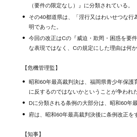
（要件の限定なし）』に分類されている。
その40都道県は、「淫行又はわいせつな行
明であった。
今回の改正はCの『威迫・欺罔・困惑を要
な表現ではなく、Cの規定にした理由は何
【危機管理監】
昭和60年最高裁判決は、福岡県青少年保
に反するのではないかということが争われ
Dに分類される条例の大部分は、昭和60年
府は、昭和60年最高裁判決後に条例改正を
【知事】