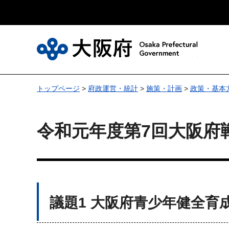
大
トップページ
>
府政運営・統計
>
施策・計画
>
政策・基本
令和元年度第7回大阪府
議題1 大阪府青少年健全育