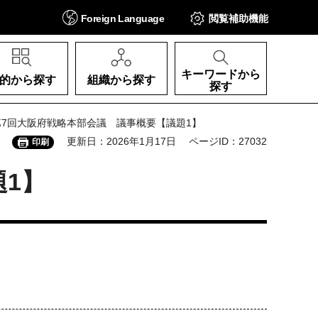
Foreign
Language
閲覧補助
機能
キーワードから
的から探す
組織から探す
探す
第7回大阪府戦略本部会議 議事概要【議題1】
更新日：2026年1月17日
ページID：27032
印刷
1】