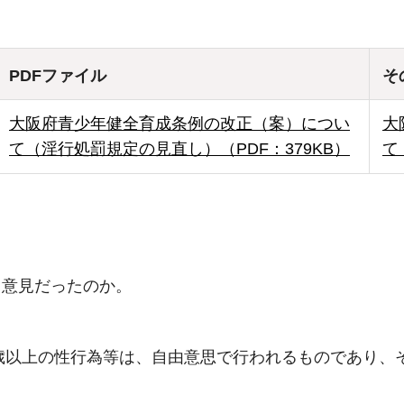
PDFファイル
そ
大阪府青少年健全育成条例の改正（案）につい
大
て（淫行処罰規定の見直し）（PDF：379KB）
て
う意見だったのか。
3歳以上の性行為等は、自由意思で行われるものであり、