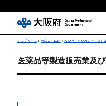
大
トップページ
>
申込み・届出
>
医薬品・医薬部外品・化粧
医薬品等製造販売業及び