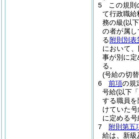
5
この規則
て行政職給
務の級
(以
の者が属し
る
附則別表
において、
事が別に定
る。
(号給の切替
6
前項
の規
号給
(以下
する職員を
けていた号
に定める号
7
附則第五
給は、新級