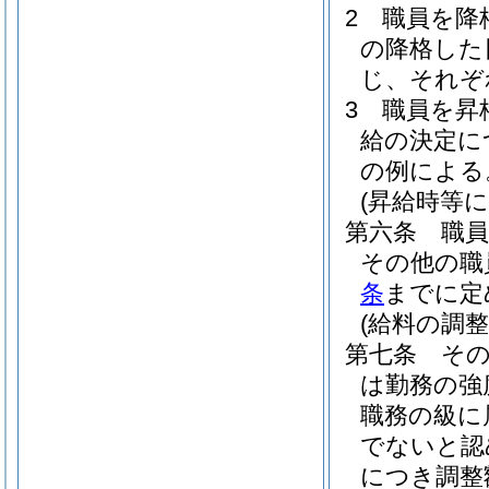
2
職員を降
の降格した
じ、それぞ
3
職員を昇
給の決定に
の例による
(昇給時等
第六条
職
その他の職
条
までに定
(給料の調整
第七条
そ
は勤務の強
職務の級に
でないと認
につき調整