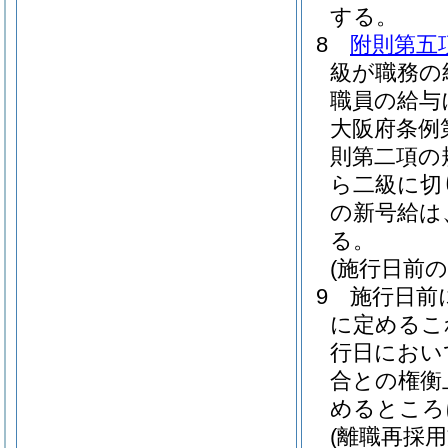
する。
8
附則第五
級が職務の
職員の給与
大阪府条例
則第二項の
ら二級に切
の新号給は
る。
(施行日前
9
施行日前
に定めるこ
行日におい
合との権衡
めるところ
(離職再採