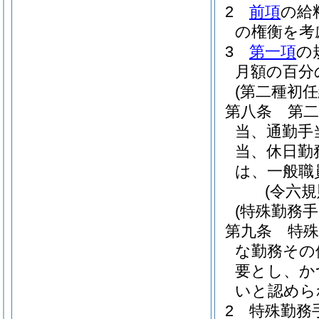
2
前項
の給
の権衡を考
3
第一項
の
月額の百分
(第二種初
第八条
第二
当、通勤手
当、休日勤
は、一般職
(令六
(特殊勤務手
第九条
特
な勤務その
要とし、か
いと認めら
2
特殊勤務