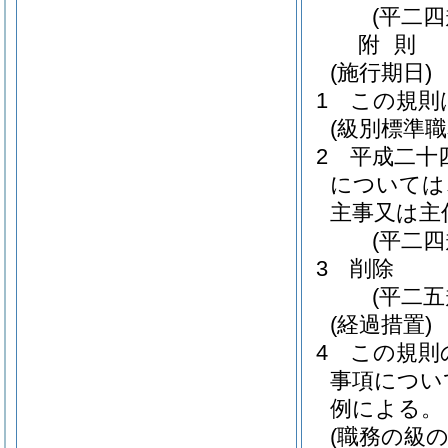
(平二
附
則
(施行期日)
1
この規則
(級別標準
2
平成二十
については
主事又は主
(平二
3
削除
(平二五
(経過措置)
4
この規則
事項につい
例による。
(職務の級の