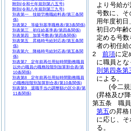
より号給が
附則
(令和七年規則第八五号)
附則
(令和八年規則第三九号)
号数に、そ
別表第一
技能労務職給料表(第三条関
係)
用年度初日
別表第2
等級別基準職務表(第3条関係)
初日の年齢
別表第三
初任給基準表(第四条関係)
別表第四
加算号数表(第四条関係)
定める号数
別表第五
昇格時号給対応表(第五条関
者の初任給
係)
別表第六
降格時号給対応表(第五条関
2
前項
に定
係)
に職員とな
別表第7
定年前再任用短時間勤務職員
以外の職員の職務段階別加算割合表(第
則第四条第
10条関係)
による。
別表第8
定年前再任用短時間勤務職員
の職務段階別加算割合表(第10条関係)
(令二
別表第9
退職手当の調整額の区分表(第
11条関係)
(昇格及び降
第五条
職
第五
の昇格
に応じ、そ
る。