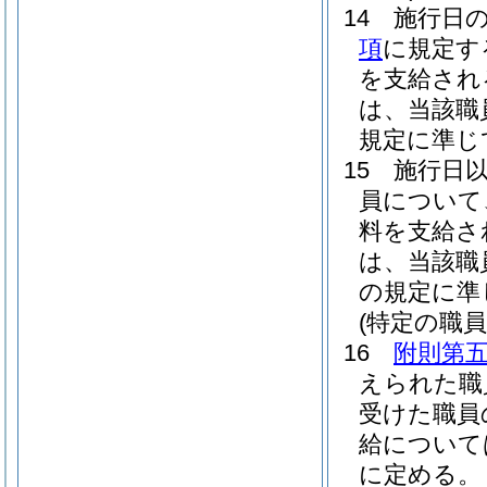
14
施行日
項
に規定す
を支給され
は、当該職
規定に準じ
15
施行日
員について
料を支給さ
は、当該職
の規定に準
(特定の職
16
附則第
えられた職
受けた職員
給について
に定める。