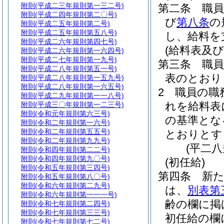
附則
(平成二三年規則第一三二号)
第二条
職
附則
(平成二四年規則第二〇号)
び
第八条
の
附則
(平成二五年規則第二号)
附則
(平成二五年規則第五八号)
し、給料を
附則
(平成二六年規則第四七号)
(給料表及
附則
(平成二六年規則第一六四号)
附則
(平成二七年規則第一九号)
第三条
職
附則
(平成二八年規則第五一号)
表のとおり
附則
(平成二八年規則第一五九号)
附則
(平成二八年規則第一六五号)
2
職員の職
附則
(平成二九年規則第一一八号)
れを給料表
附則
(平成三〇年規則第一二三号)
附則
(令和元年規則第六三号)
の基準とな
附則
(令和二年規則第一六号)
附則
(令和二年規則第五五号)
とおりとす
附則
(令和二年規則第九九号)
(平二
附則
(令和四年規則第二二号)
附則
(令和四年規則第九〇号)
(初任給)
附則
(令和五年規則第三四号)
第四条
新
附則
(令和五年規則第八〇号)
附則
(令和六年規則第二九号)
は、
別表第
附則
(令和六年規則第一一一号)
齢の欄に掲
附則
(令和七年規則第二四号)
附則
(令和七年規則第三三号)
初任給の欄
附則
(令和七年規則第七二号)