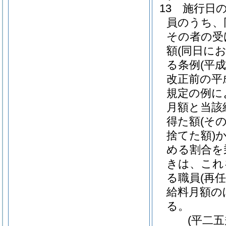
13
施行日
員のうち、
その者の受
額
(同日に
る条例
(平
改正前の平
規定の例に
月額と当該
得た額
(そ
捨てた額)
める割合を
きは、これ
る職員
(再
給料月額の
る。
(平二