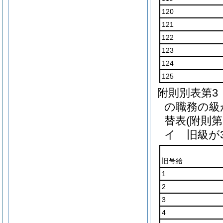
120
121
122
123
124
125
附則別表第3
の職務の級
替表(附則第
イ 旧級が
旧号給
1
2
3
4