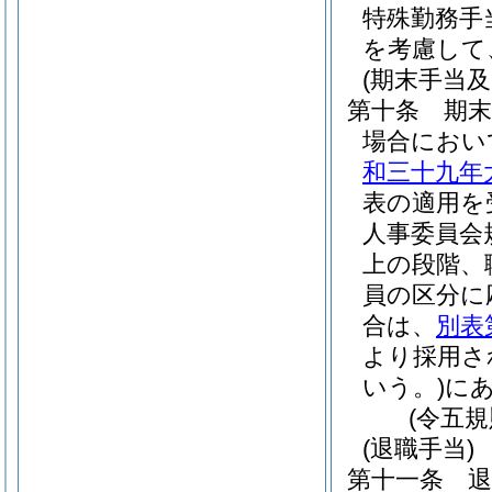
特殊勤務手
を考慮して
(期末手当及
第十条
期
場合におい
和三十九年
表の適用を
人事委員会
上の段階、
員の区分に
合は、
別表
より採用さ
いう。)
に
(令五
(退職手当)
第十一条