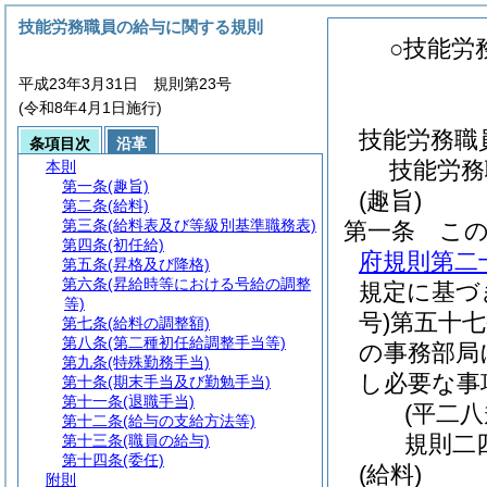
技能労務職員の給与に関する規則
○技能労
平成23年3月31日 規則第23号
(令和8年4月1日施行)
技能労務職
条項目次
沿革
技能労務
本則
第一条
(趣旨)
(趣旨)
第二条
(給料)
第三条
(給料表及び等級別基準職務表)
第一条
こ
第四条
(初任給)
府規則第二
第五条
(昇格及び降格)
第六条
(昇給時等における号給の調整
規定に基づ
等)
号)
第五十
第七条
(給料の調整額)
第八条
(第二種初任給調整手当等)
の事務部局
第九条
(特殊勤務手当)
し必要な事
第十条
(期末手当及び勤勉手当)
第十一条
(退職手当)
(平二
第十二条
(給与の支給方法等)
規則二
第十三条
(職員の給与)
第十四条
(委任)
(給料)
附則