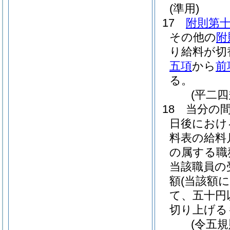
(準用)
17
附則第
その他の
附
り給料が切
五項
から
前
る。
(平二
18
当分の
日後におけ
料表の給料
の属する職
当該職員の
額
(当該額
て、五十円
切り上げる
(令五