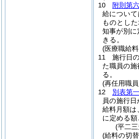
10
附則第
給について
ものとした
知事が別に
きる。
(医療職給
11
施行日
た職員の施
る。
(再任用職
12
別表第
員の施行日
給料月額は
に定める額
(平二
(給料の切