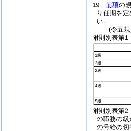
19
前項
の
り任期を定
い。
(令五
附則別表第1
1級
2級
3級
4級
5級
附則別表第2
の職務の級
の号給の切替