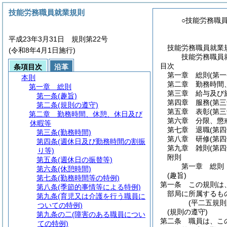
技能労務職員就業規則
○技能労務職
平成23年3月31日 規則第22号
技能労務職員就業
(令和8年4月1日施行)
技能労務職員
目次
条項目次
沿革
第一章
総則
(第
本則
第二章
勤務時間
第一章
総則
第三章
給与及び
第一条
(趣旨)
第四章
服務
(第
第二条
(規則の遵守)
第五章
表彰
(第
第二章
勤務時間、休憩、休日及び
第六章
分限、懲
休暇等
第七章
退職
(第
第三条
(勤務時間)
第八章
研修
(第
第四条
(週休日及び勤務時間の割振
第九章
雑則
(第
り等)
附則
第五条
(週休日の振替等)
第一章
総則
第六条
(休憩時間)
(趣旨)
第七条
(勤務時間等の特例)
第一条
この規則は
第八条
(季節的事情等による特例)
部局に所属するも
第九条
(育児又は介護を行う職員に
(平二五規
ついての特例)
(規則の遵守)
第九条の二
(障害のある職員につい
第二条
職員は、こ
ての特例)