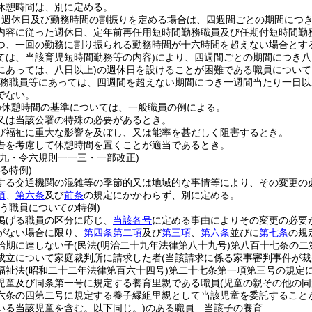
休憩時間は、別に定める。
り週休日及び勤務時間の割振りを定める場合は、四週間ごとの期間につ
内容に従った週休日、定年前再任用短時間勤務職員及び任期付短時間勤
つ、一回の勤務に割り振られる勤務時間が十六時間を超えない場合とす
ては、当該育児短時間勤務等の内容)
により、四週間ごとの期間につき八
にあっては、八日以上)
の週休日を設けることが困難である職員について
勤務職員等にあっては、四週間を超えない期間につき一週間当たり一日以
でない。
の休憩時間の基準については、一般職員の例による。
又は当該公署の特殊の必要があるとき。
び福祉に重大な影響を及ぼし、又は能率を甚だしく阻害するとき。
告を考慮して休憩時間を置くことが適当であるとき。
二九・令六規則一一三・一部改正)
る特例)
する交通機関の混雑等の季節的又は地域的な事情等により、その変更の
項
、
第六条
及び
前条
の規定にかかわらず、別に定める。
う職員についての特例)
掲げる職員の区分に応じ、
当該各号
に定める事由によりその変更の必要
がない場合に限り、
第四条第二項
及び
第三項
、
第六条
並びに
第七条
の規
始期に達しない子
(民法
(明治二十九年法律第八十九号)
第八百十七条の二
成立について家庭裁判所に請求した者
(当該請求に係る家事審判事件が裁
福祉法
(昭和二十二年法律第百六十四号)
第二十七条第一項第三号の規定
児童及び同条第一号に規定する養育里親である職員
(児童の親その他の
六条の四第二号に規定する養子縁組里親として当該児童を委託すること
いる当該児童を含む。以下同じ。)
のある職員 当該子の養育