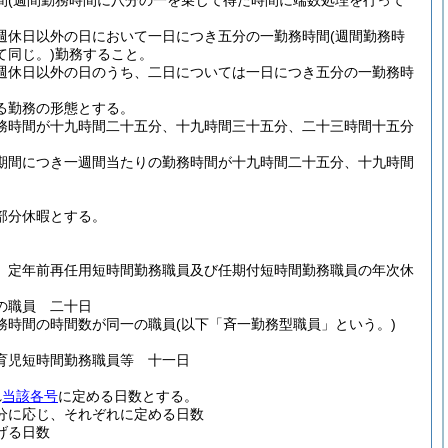
間
(週間勤務時間に八分の一を乗じて得た時間に端数処理を行って
週休日以外の日において一日につき五分の一勤務時間
(週間勤務時
同じ。)
勤務すること。
週休日以外の日のうち、二日については一日につき五分の一勤務時
る勤務の形態とする。
務時間が十九時間二十五分、十九時間三十五分、二十三時間十五分
期間につき一週間当たりの勤務時間が十九時間二十五分、十九時間
部分休暇とする。
、定年前再任用短時間勤務職員及び任期付短時間勤務職員の年次休
の職員 二十日
務時間の時間数が同一の職員
(以下「斉一勤務型職員」という。)
育児短時間勤務職員等 十一日
れ
当該各号
に定める日数とする。
分に応じ、それぞれに定める日数
げる日数