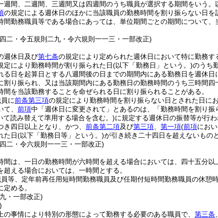
一週間、二週間、三週間又は四週間のうち職員が選択する期間をいう。以
項
の規定による週休日のほかに当該職員の勤務時間を割り振らない日を
時間勤務職員等である場合にあっては、単位期間ごとの期間について、
一四二・令五規則二九・令六規則一一三・一部改正)
の週休日及び
第七条
の規定により定められた週休日において特に勤務す
規定により勤務時間が割り振られた日
(以下「勤務日」という。)
のうち
れる日を起算日とする八週間後の日までの期間内にある勤務日を週休日
に割り振られ、又は当該期間内にある勤務日の勤務時間のうち三時間四
時間を当該勤務することを命ぜられる日に割り振られることがある。
職員に
前条第三項
の規定により勤務時間を割り振らない日とされた日に
いて、
前項
中「週休日に変更されて」とあるのは、「勤務時間を割り振
いて読み替えて準用する場合を含む。)
に規定する週休日の振替等が行わ
つき四日以上となり、かつ、
前条第二項
及び
第三項
、
第一項
(
前項
におい
れた日
(以下「勤務日等」という。)
が引き続き二十四日を超えないもの
一四二・令六規則一一三・一部改正)
時間は、一日の勤務時間が六時間を超える場合においては、四十五分以
を超える場合においては、一時間とする。
職員等、定年前再任用短時間勤務職員及び任期付短時間勤務職員の休憩
に定める。
九・一部改正)
)
上の事情により特別の形態によって勤務する必要のある職員で、
第三条