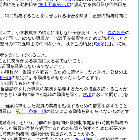
間内にある勤務日等
(
第十五条第一項
に規定する休日及び代休日を
は、特に勤務することを命ぜられる場合を除き、正規の勤務時間に
おいて、小学校就学の始期に達しない子があり、かつ、
次の各号
の
いて同じ。)
のない職員が、当該子を養育するために請求をしたと
ら翌日の午前五時までの間をいう。以下この項及び
次項
において同
者を含む。)
であること。
ことに支障がある状態にある者でないこと。
八週間を経過しない者でないこと。
ない職員が、当該子を養育するために請求をしたときは、公務の正
第一項
の規定による勤務を命ぜられないものとする。
までに行うものとする。
、当該請求をした職員の業務を処理するための措置を講ずることが
のできない事由に基づく臨時の勤務を除く。
次項
において同じ。)
を
は、当該請求をした職員の業務を処理するための措置を講ずること
職員は、
第十一条第一項
の規定による勤務を命ぜられないものとす
間経過日」という。)
前の日を時間外勤務制限開始日
(時間外勤務の
をした職員の業務を処理するための措置を講ずるために必要があ
に時間外勤務制限開始日が変更されることがある。
について準用する。
この場合において、
第一項
中「小学校就学の始