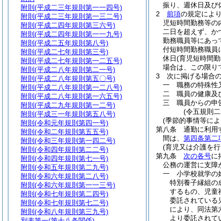
振り、週休日及び
附則
(平成二三年規則第一一四号)
2
前項
の規定によ
附則
(平成二三年規則第一三二号)
児短時間勤務等の
附則
(平成二四年規則第三六号)
二日を超えず、か
附則
(平成二四年規則第一一九号)
勤務職員等にあっ
附則
(平成二五年規則第八号)
付短時間勤務職員
附則
(平成二七年規則第三号)
休日
(育児短時間
附則
(平成二七年規則第一二五号)
場合は、この限り
附則
(平成二八年規則第二一号)
3
次に掲げる場合
附則
(平成二八年規則第五〇号)
一
職務の特殊性
附則
(平成二八年規則第一二八号)
二
職員の健康及
附則
(平成二八年規則第一六五号)
三
職員からの申
附則
(平成二九年規則第一二号)
(令五規則
附則
(平成三一年規則第五八号)
(季節的事情等によ
附則
(令和元年規則第四一号)
第八条
通勤に利用
附則
(令和二年規則第五五号)
間は、
第四条第二
附則
(令和三年規則第一四二号)
(育児又は介護を行
附則
(令和四年規則第二二号)
第九条
次の各号
に
附則
(令和四年規則第七一号)
公務の運営に支障
附則
(令和五年規則第二九号)
一
小学校就学の
附則
(令和六年規則第二八号)
特別養子縁組の
附則
(令和六年規則第一一三号)
するもの、児童
附則
(令和七年規則第二四号)
委託されている
附則
(令和七年規則第七二号)
により、同法第
附則
(令和八年規則第三九号)
より委託されて
別表第一
(第十八条関係)