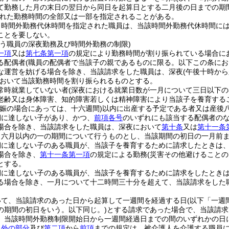
て勤務した月の末日の翌日から同日を起算日とする二月後の日までの期
れた勤務時間の全部又は一部を指定されることがある。
り時間外勤務代休時間を指定された職員は、当該時間外勤務代休時間に
ことを要しない。
行う職員の深夜勤務及び時間外勤務の制限)
一項
又は
第七条第一項
の規定により勤務時間が割り振られている場合に
る配偶者
(職員の配偶者で当該子の親であるものに限る。以下この条にお
な運営を妨げる場合を除き、当該請求をした職員は、深夜
(午後十時か
おいて当該勤務時間を割り振られるものとする。
常時就業していない者
(深夜における就業日数が一月について三日以下の
老齢又は身体障害、知的障害若しくは精神障害により当該子を養育する
妊娠の場合にあっては、十六週間)
以内に出産する予定である者又は産後
期に達しない子があり、かつ、
前項各号
のいずれにも該当する配偶者の
場合を除き、当該請求をした職員は、深夜において
第十条
又は
第十一条
、六月以内の一の期間について行うものとし、当該期間の初日の一月前
期に達しない子のある職員が、当該子を養育するために請求したときは
場合を除き、
第十一条第一項
の規定による勤務
(災害その他避けること
とする。
期に達しない子のある職員が、当該子を養育するために請求をしたとき
る場合を除き、一月について十二時間三十分を超えて、当該請求をした
いて、当該請求のあった日から起算して一週間を経過する日
(以下「一週
の期間の初日をいう。以下同じ。)
とする請求であった場合で、当該請求
、当該時間外勤務制限開始日から一週間経過日までの間のいずれかの日
以外の部分
及び
第二項
から
前項
までの規定は、被介護人を介護する職員