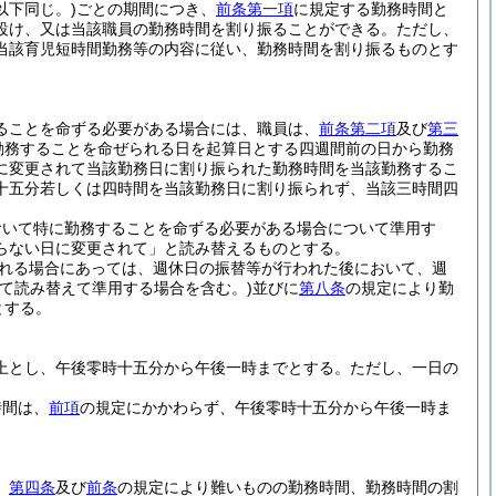
下同じ。)
ごとの期間につき、
前条第一項
に規定する勤務時間と
設け、又は当該職員の勤務時間を割り振ることができる。
ただし、
当該育児短時間勤務等の内容に従い、勤務時間を割り振るものとす
ることを命ずる必要がある場合には、職員は、
前条第二項
及び
第三
勤務することを命ぜられる日を起算日とする四週間前の日から勤務
に変更されて当該勤務日に割り振られた勤務時間を当該勤務するこ
十五分若しくは四時間を当該勤務日に割り振られず、当該三時間四
おいて特に勤務することを命ずる必要がある場合について準用す
らない日に変更されて」と読み替えるものとする。
れる場合にあっては、週休日の振替等が行われた後において、週
て読み替えて準用する場合を含む。)
並びに
第八条
の規定により勤
とする。
上とし、午後零時十五分から午後一時までとする。
ただし、一日の
時間は、
前項
の規定にかかわらず、午後零時十五分から午後一時ま
、
第四条
及び
前条
の規定により難いものの勤務時間、勤務時間の割