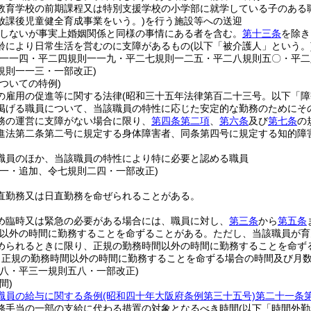
教育学校の前期課程又は特別支援学校の小学部に就学している子のある
放課後児童健全育成事業をいう。)
を行う施設等への送迎
をしないが事実上婚姻関係と同様の事情にある者を含む。
第十三条
を除き
齢により日常生活を営むのに支障があるもの
(以下「被介護人」という。
則一一四・平二四規則一一九・平二七規則一二五・平二八規則五〇・平
規則一一三・一部改正)
ついての特例)
の雇用の促進等に関する法律
(昭和三十五年法律第百二十三号。以下「障
掲げる職員について、当該職員の特性に応じた安定的な勤務のためにそ
務の運営に支障がない場合に限り、
第四条第二項
、
第六条
及び
第七条
の
進法第二条第二号に規定する身体障害者、同条第四号に規定する知的障
職員のほか、当該職員の特性により特に必要と認める職員
四一・追加、令七規則二四・一部改正)
直勤務又は日直勤務を命ぜられることがある。
め臨時又は緊急の必要がある場合には、職員に対し、
第三条
から
第五条
以外の時間に勤務することを命ずることがある。
ただし、当該職員が育
められるときに限り、正規の勤務時間以外の時間に勤務することを命ず
り正規の勤務時間以外の時間に勤務することを命ずる場合の時間及び月
則八・平三一規則五八・一部改正)
間)
職員の給与に関する条例
(昭和四十年大阪府条例第三十五号)
第二十一条
務手当の一部の支給に代わる措置の対象となるべき時間
(以下「時間外