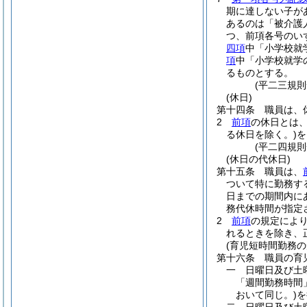
期に達しない子が
あるのは「被介護
つ、前項各号のい
四項
中「小学校就
項
中「小学校就学
るものとする。
(平二三規
(休日)
第十四条
職員は、
2
前項
の休日とは
る休日を除く。)
を
(平二四規
(休日の代休日)
第十五条
職員は、
ついて特に勤務す
日までの期間内に
務代休時間が指定
2
前項
の規定によ
れるときを除き、
(育児短時間勤務の
第十六条
職員の育
一
日曜日及び土
「週間勤務時間
おいて同じ。)
を