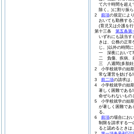
て六十時間を超え
除く。)
に割り振ら
2
前項
の規定によ
おいても勤務する
(育児又は介護を
第十三条
第五条第
いずれにも該当す
きは、公務の正常
じ。)
以外の時間に
一
深夜において
二
負傷、疾病、
三
八週間
(多胎
2
小学校就学の始
常な運営を妨げる
3
前二項
の請求は
4
小学校就学の始
著しく困難である
命ぜられないもの
5
小学校就学の始
が著しく困難であ
る。
6
前項
の場合にお
制限を請求する一
ると認めるときは
7
第一項各号列記