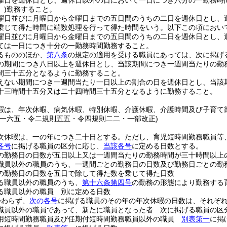
曜日を週休日とし、週休日以外の日において一日につき八分の一勤務時
)
勤務すること。
曜日並びに月曜日から金曜日までの五日間のうちの二日を週休日とし、
乗じて得た時間に端数処理を行って得た時間をいう。以下この項において
曜日並びに月曜日から金曜日までの五日間のうちの二日を週休日とし、
ては一日につき十分の一勤務時間勤務すること。
るもののほか、
第八条
の規定の適用を受ける職員にあっては、次に掲げ
の期間につき八日以上を週休日とし、当該期間につき一週間当たりの勤
間三十五分となるように勤務すること。
えない期間につき一週間当たり一日以上の割合の日を週休日とし、当該
十三時間十五分又は二十四時間三十五分となるように勤務すること。
暇は、年次休暇、病気休暇、特別休暇、介護休暇、介護時間及び子育て
則一六五・令二規則五五・令四規則二二・一部改正)
次休暇は、一の年につき二十日とする。
ただし、育児短時間勤務職員等
各号
に掲げる職員の区分に応じ、
当該各号
に定める日数とする。
の勤務日の日数が五日以上又は一週間当たりの勤務時間が三十時間以上
職員以外の職員のうち、一週間ごとの勤務日の日数及び勤務日ごとの勤
の勤務日の日数を五日で除して得た数を乗じて得た日数
る職員以外の職員のうち、
第十六条第四号
の勤務の形態により勤務する
る職員以外の職員 別に定める日数
かわらず、
次の各号
に掲げる職員のその年の年次休暇の日数は、それぞ
職員以外の職員であって、新たに職員となった者 次に掲げる職員の区
用短時間勤務職員及び任期付短時間勤務職員以外の職員
別表第一
に掲