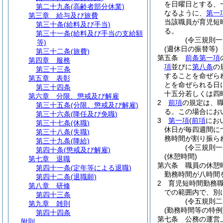
を日曜日とする、
第二十九条
(高齢者部分休業)
なるように、
第一
第三章
給与及び旅費
当該職員が育児短
第三十条
(給料及び手当)
る。
第三十一条
(給料及び手当の支給額
(令三規則
等)
(週休日の振替等)
第三十二条
(旅費)
第五条
前条第一項
第四章
服務
項
並びに
第八条
の
第三十三条
することを命ぜら
第五章
表彰
とを命ぜられる日
第三十四条
十五分若しくは四
第六章
分限、懲戒及び解雇
2
前項
の規定は、
第三十五条
(分限、懲戒及び解雇)
る。
この場合にお
第三十六条
(降任及び免職)
3
第一項
(
前項
にお
第三十七条
(休職)
休日が毎四週間に
第三十八条
(失職)
務時間が割り振ら
第三十九条
(降給)
(令三規則
第四十条
(懲戒及び解雇)
(休憩時間)
第七章
退職
第六条
職員の休憩
第四十一条
(定年等による退職)
勤務時間が八時間
第四十二条
(退職願)
2
育児短時間勤務
第八章
研修
での範囲内で、別
第四十三条
(令五規則二
第九章
雑則
(勤務時間等の特例
第四十四条
第七条
公務の運営
附則