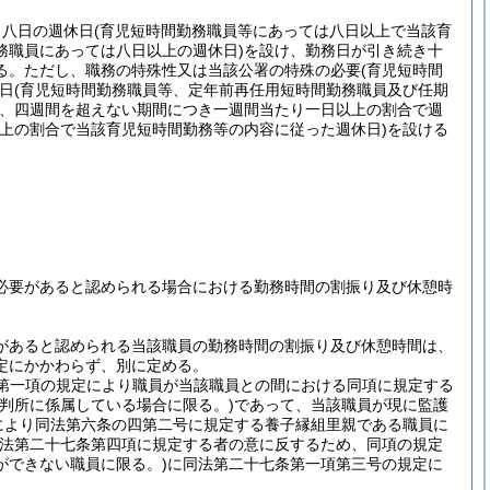
き八日の週休日
(育児短時間勤務職員等にあっては八日以上で当該育
務職員にあっては八日以上の週休日)
を設け、勤務日が引き続き十
る。
ただし、職務の特殊性又は当該公署の特殊の必要
(育児短時間
日
(育児短時間勤務職員等、定年前再任用短時間勤務職員及び任期
、四週間を超えない期間につき一週間当たり一日以上の割合で週
上の割合で当該育児短時間勤務等の内容に従った週休日)
を設ける
必要があると認められる場合における勤務時間の割振り及び休憩時
があると認められる当該職員の勤務時間の割振り及び休憩時間は、
定にかかわらず、別に定める。
第一項の規定により職員が当該職員との間における同項に規定する
判所に係属している場合に限る。)
であって、当該職員が現に監護
により同法第六条の四第二号に規定する養子縁組里親である職員に
同法第二十七条第四項に規定する者の意に反するため、同項の規定
ができない職員に限る。)
に同法第二十七条第一項第三号の規定に