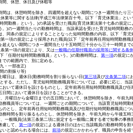
時間、休憩、休日及び休暇等
時間は、休憩時間を除き、四週間を超えない期間につき一週間当たり三
児休業等に関する法律
(平成三年法律第百十号。以下「育児休業法」という
短時間勤務」という。)
の承認を受けた職員
(育児休業法第十七条の規定
う。)
の一週間当たりの勤務時間は、当該承認を受けた育児短時間勤務の
は、同条の規定によりすることとなった短時間勤務の内容。以下「育児
四第一項の規定により採用された職員
(以下「定年前再任用短時間勤務職
を超えない期間につき一週間当たり十五時間三十分から三十一時間まで
八条第一項の規定により、又は
一般職の任期付職員の採用等に関する条
以下「任期付短時間勤務職員」という。)
の勤務時間は、
第一項
の規定に
までの範囲内で、別に定める。
九・一部改正)
間の割振り等)
土曜日は、週休日
(勤務時間を割り振らない日
(
第三項
及び
次条第二項
に
とする。
ただし、育児短時間勤務職員等については、必要に応じ、当該
において週休日を設けるものとし、定年前再任用短時間勤務職員及び任
五日間において週休日を設けることができる。
は、月曜日から金曜日までの五日間において、休憩時間を除き、午前九
勤務職員等については、一週間ごとの期間について、当該育児短時間勤
ものとし、定年前再任用短時間勤務職員及び任期付短時間勤務職員につ
勤務時間を割り振るものとし、休憩時間を除き、午前九時から午後五時
は、一般職員
(法第三条第二項に規定する一般職に属する者で知事の事務
考慮して、
第一項
の規定による週休日のほかに当該職員の勤務時間を割
ないと認められる場合には、
前項
の規定にかかわらず、職員の申告を経