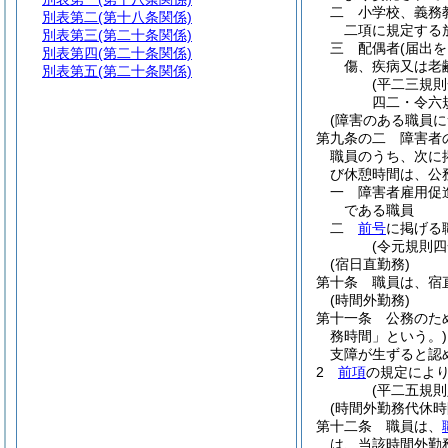
二
小学校、義務
別表第二
(第十八条関係)
二項に規定する
別表第三
(第二十条関係)
三
配偶者
(届出
別表第四
(第二十条関係)
傷、疾病又は老
別表第五
(第二十条関係)
(平二三規
四二・令六
(障害のある職員に
第九条の二
障害者
職員のうち、次に
び休憩時間は、公
一
障害者雇用促
である職員
二
前号
に掲げる
(令元規則
(宿日直勤務)
第十条
職員は、宿
(時間外勤務)
第十一条
公務のた
務時間」という。)
支障が生ずると認
2
前項
の規定によ
(平二五規
(時間外勤務代休時
第十二条
職員は、
は、当該時間外勤