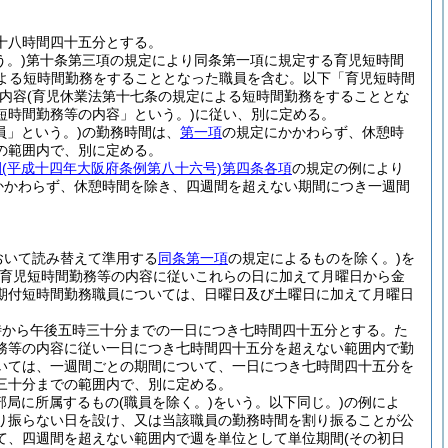
十八時間四十五分とする。
。)
第十条第三項の規定により同条第一項に規定する育児短時間
による短時間勤務をすることとなった職員を含む。以下「育児短時間
内容
(育児休業法第十七条の規定による短時間勤務をすることとな
短時間勤務等の内容」という。)
に従い、別に定める。
員」という。)
の勤務時間は、
第一項
の規定にかかわらず、休憩時
の範囲内で、別に定める。
例
(平成十四年大阪府条例第八十六号)
第四条各項
の規定の例により
かかわらず、休憩時間を除き、四週間を超えない期間につき一週間
おいて読み替えて準用する
同条第一項
の規定によるものを除く。)
を
育児短時間勤務等の内容に従いこれらの日に加えて月曜日から金
期付短時間勤務職員については、日曜日及び土曜日に加えて月曜日
時から午後五時三十分までの一日につき七時間四十五分とする。
た
務等の内容に従い一日につき七時間四十五分を超えない範囲内で勤
いては、一週間ごとの期間について、一日につき七時間四十五分を
三十分までの範囲内で、別に定める。
部局に所属するもの
(職員を除く。)
をいう。以下同じ。)
の例によ
り振らない日を設け、又は当該職員の勤務時間を割り振ることが公
て、四週間を超えない範囲内で週を単位として単位期間
(その初日