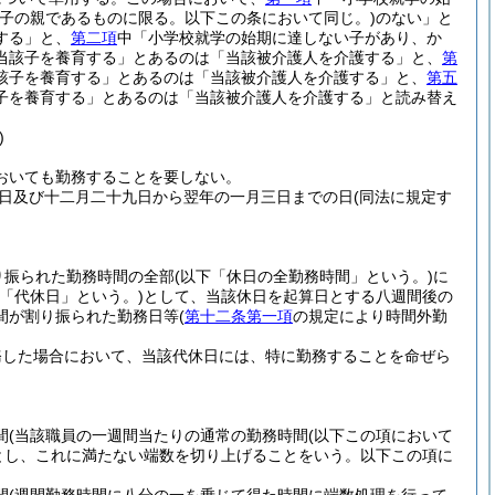
該子の親であるものに限る。以下この条において同じ。)
のない」と
する」と、
第二項
中「小学校就学の始期に達しない子があり、か
当該子を養育する」とあるのは「当該被介護人を介護する」と、
第
該子を養育する」とあるのは「当該被介護人を介護する」と、
第五
子を養育する」とあるのは「当該被介護人を介護する」と読み替え
)
おいても勤務することを要しない。
日及び十二月二十九日から翌年の一月三日までの日
(同法に規定す
り振られた勤務時間の全部
(以下「休日の全勤務時間」という。)
に
下「代休日」という。)
として、当該休日を起算日とする八週間後の
間が割り振られた勤務日等
(
第十二条第一項
の規定により時間外勤
務した場合において、当該代休日には、特に勤務することを命ぜら
間
(当該職員の一週間当たりの通常の勤務時間
(以下この項において
とし、これに満たない端数を切り上げることをいう。以下この項に