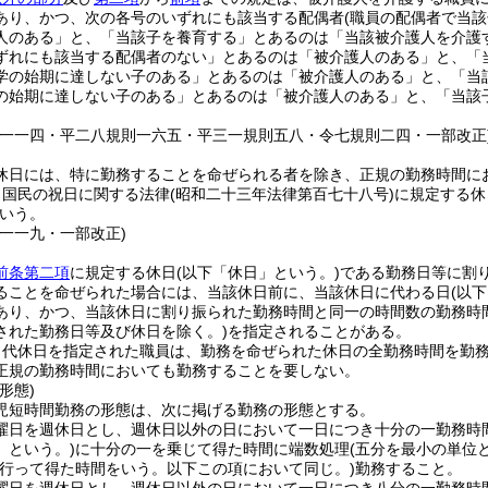
あり、かつ、次の各号のいずれにも該当する配偶者
(職員の配偶者で当
人のある」と、「当該子を養育する」とあるのは「当該被介護人を介護
ずれにも該当する配偶者のない」とあるのは「被介護人のある」と、「
学の始期に達しない子のある」とあるのは「被介護人のある」と、「当
の始期に達しない子のある」とあるのは「被介護人のある」と、「当該
則一一四・平二八規則一六五・平三一規則五八・令七規則二四・一部改正
休日には、特に勤務することを命ぜられる者を除き、正規の勤務時間に
、国民の祝日に関する法律
(昭和二十三年法律第百七十八号)
に規定する休
いう。
則一一九・一部改正)
前条第二項
に規定する休日
(以下「休日」という。)
である勤務日等に割
ることを命ぜられた場合には、当該休日前に、当該休日に代わる日
(以
あり、かつ、当該休日に割り振られた勤務時間と同一の時間数の勤務時
された勤務日等及び休日を除く。)
を指定されることがある。
り代休日を指定された職員は、勤務を命ぜられた休日の全勤務時間を勤
正規の勤務時間においても勤務することを要しない。
形態)
児短時間勤務の形態は、次に掲げる勤務の形態とする。
曜日を週休日とし、週休日以外の日において一日につき十分の一勤務時
」という。)
に十分の一を乗じて得た時間に端数処理
(五分を最小の単位
行って得た時間をいう。以下この項において同じ。)
勤務すること。