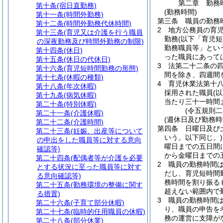
第二章
勤務
第十条
(宿日直勤務)
(勤務時間)
第十一条
(時間外勤務)
第三条
職員の勤務
第十二条
(時間外勤務代休時間)
2
地方公務員の育
第十三条
(育児又は介護を行う職員
勤務
(以下「育児
の深夜勤務及び時間外勤務の制限)
勤務職員等」とい
第十四条
(休日)
った職員にあって
第十五条
(休日の代休日)
3
法第二十二条の
第十六条
(育児短時間勤務の形態)
間を除き、四週間
第十七条
(休暇の種類)
4
育児休業法第十
第十八条
(年次休暇)
採用された職員
(
第十九条
(病気休暇)
当たり三十一時間
第二十条
(特別休暇)
(令五規則二
第二十一条
(介護休暇)
(週休日及び勤務時
第二十二条
(介護時間)
第四条
日曜日及び
第二十三条
(妊娠、出産等について
いう。以下同じ。)
の申出をした職員等に対する意向
曜日までの五日間
確認等)
から金曜日までの
第二十四条
(配偶者等が介護を必要
2
職員の勤務時間
とする状況に至った職員等に対す
だし、育児短時間
る意向確認等)
務時間を割り振る
第二十五条
(勤務環境の整備に関す
超えない範囲内で
る措置)
3
職員の勤務時間
第二十六条
(子育て部分休暇)
り、職員の申告を
第二十七条
(臨時的任用職員の休暇)
務の運営に支障が
第二十八条
(部分休業)