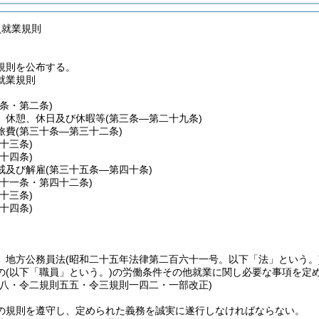
員就業規則
規則を公布する。
就業規則
一条・第二条)
、休憩、休日及び休暇等
(第三条―第二十九条)
旅費
(第三十条―第三十二条)
三十三条)
三十四条)
戒及び解雇
(第三十五条―第四十条)
四十一条・第四十二条)
四十三条)
四十四条)
、地方公務員法
(昭和二十五年法律第二百六十一号。以下「法」という。
の
(以下「職員」という。)
の労働条件その他就業に関し必要な事項を定
則八・令二規則五五・令三規則一四二・一部改正)
の規則を遵守し、定められた義務を誠実に遂行しなければならない。