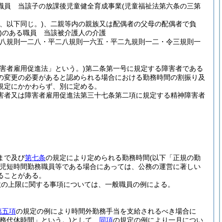
職員 当該子の放課後児童健全育成事業
(児童福祉法第六条の三第
、以下同じ。)
、二親等内の親族又は配偶者の父母の配偶者で負
)
のある職員 当該被介護人の介護
二八規則一二八・平二八規則一六五・平二九規則一二・令三規則一
害者雇用促進法」という。)
第二条第一号に規定する障害者である
の変更の必要があると認められる場合における勤務時間の割振り及
規定にかかわらず、別に定める。
害者又は障害者雇用促進法第三十七条第二項に規定する精神障害者
まで及び
第七条
の規定により定められる勤務時間
(以下「正規の勤
児短時間勤務職員等である場合にあっては、公務の運営に著しい
ることがある。
数の上限に関する事項については、一般職員の例による。
第五項
の規定の例により時間外勤務手当を支給されるべき場合に
勤務代休時間」という。)
として、
同項
の規定の例により一月につい