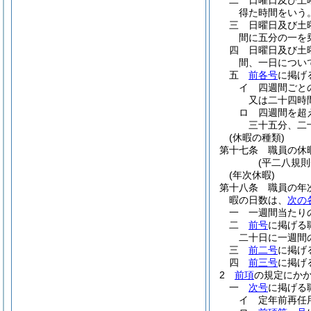
二
日曜日及び土
得た時間をいう。
三
日曜日及び土
間に五分の一を
四
日曜日及び土
間、一日につい
五
前各号
に掲げ
イ
四週間ごと
又は二十四時
ロ
四週間を超
三十五分、二
(休暇の種類)
第十七条
職員の休
(平二八規
(年次休暇)
第十八条
職員の年
暇の日数は、
次の
一
一週間当たり
二
前号
に掲げる
二十日に一週間
三
前二号
に掲げ
四
前三号
に掲げ
2
前項
の規定にか
一
次号
に掲げる
イ
定年前再任