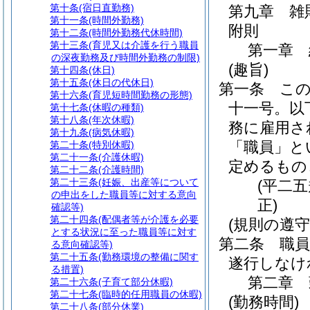
第十条
(宿日直勤務)
第九章
雑
第十一条
(時間外勤務)
附則
第十二条
(時間外勤務代休時間)
第十三条
(育児又は介護を行う職員
第一章
の深夜勤務及び時間外勤務の制限)
(趣旨)
第十四条
(休日)
第十五条
(休日の代休日)
第一条
こ
第十六条
(育児短時間勤務の形態)
十一号。以
第十七条
(休暇の種類)
第十八条
(年次休暇)
務に雇用さ
第十九条
(病気休暇)
「職員」と
第二十条
(特別休暇)
第二十一条
(介護休暇)
定めるもの
第二十二条
(介護時間)
第二十三条
(妊娠、出産等について
(平二
の申出をした職員等に対する意向
正)
確認等)
第二十四条
(配偶者等が介護を必要
(規則の遵守
とする状況に至った職員等に対す
第二条
職
る意向確認等)
第二十五条
(勤務環境の整備に関す
遂行しなけ
る措置)
第二章
第二十六条
(子育て部分休暇)
第二十七条
(臨時的任用職員の休暇)
(勤務時間)
第二十八条
(部分休業)