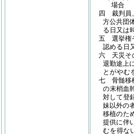
場合
四
裁判員
方公共団
る日又は
五
選挙権
認める日
六
天災そ
退勤途上
とがやむ
七
骨髄移
の末梢血
対して登
妹以外の
移植のた
提供に伴
むを得な