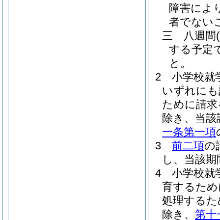
障害によ
者でない
三
八週間
する予定
と。
2
小学校就
いずれにも
ために請求
除き、当該
一条第一項
3
前二項
の
し、当該期
4
小学校就
育するため
処理するた
除き、
第十