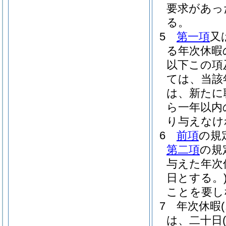
要求があっ
る。
5
第一項
又
る年次休暇
以下この項
ては、当該
は、新たに
ら一年以内
り与えなけ
6
前項
の規
第二項
の規
与えた年次
日とする。
ことを要し
7
年次休暇
は、二十日
(