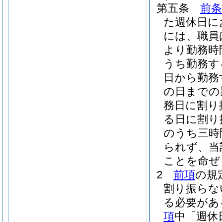
第五条
前条
た週休日に
には、職員
より勤務時
うち勤務す
日から勤務
の日までの
務日に割り
る日に割り
のうち三時
られず、当
ことを命ぜ
2
前項
の規
割り振らな
る必要があ
項
中「週休