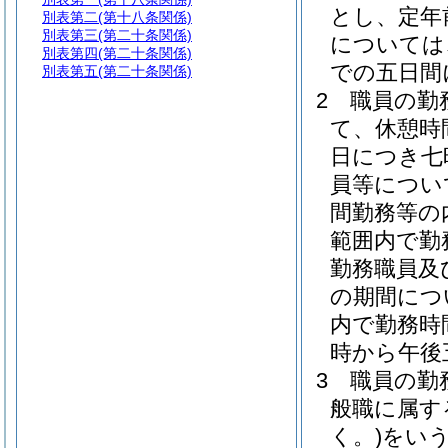
とし、定年
別表第二
(第十八条関係)
別表第三
(第二十条関係)
については
別表第四
(第二十条関係)
での五日間
別表第五
(第二十条関係)
2
職員の勤
て、休憩時
日につき七
員等につい
間勤務等の
範囲内で勤
勤務職員及
の期間につ
内で勤務時
時から午後
3
職員の勤
般職に属す
く。)
をいう