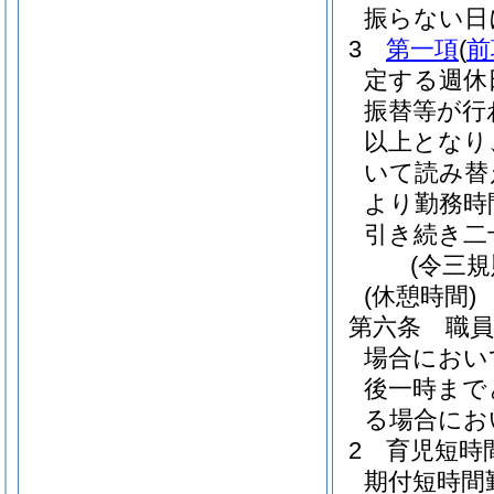
振らない日
3
第一項
(
前
定する週休
振替等が行
以上となり
いて読み替
より勤務時
引き続き二
(令三
(休憩時間)
第六条
職
場合におい
後一時まで
る場合にお
2
育児短時
期付短時間