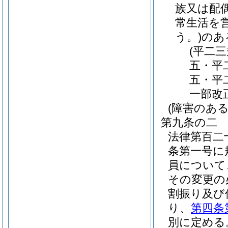
族又は配
常生活を
う。)
のあ
(平二
五・平
五・平
一部改
(障害のあ
第九条の二
法律第百二
条第一号に
員について
その変更の
割振り及び
り、
第四条
別に定める