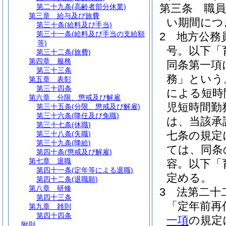
第三条
職
第二十九条
(高齢者部分休業)
第三章
給与及び旅費
い期間につ
第三十条
(給料及び手当)
第三十一条
(給料及び手当の支給額
2
地方公務
等)
号。以下「
第三十二条
(旅費)
第四章
服務
同条第一項
第三十三条
務」という
第五章
表彰
第三十四条
による短時
第六章
分限、懲戒及び解雇
児短時間勤
第三十五条
(分限、懲戒及び解雇)
第三十六条
(降任及び免職)
は、当該承
第三十七条
(休職)
七条の規定
第三十八条
(失職)
第三十九条
(降給)
ては、同条
第四十条
(懲戒及び解雇)
第七章
退職
容。以下「
第四十一条
(定年等による退職)
定める。
第四十二条
(退職願)
第八章
研修
3
法第二十
第四十三条
「定年前再
第九章
雑則
第四十四条
一項
の規定
附則