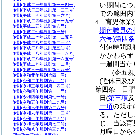
い期間につ
附則
(平成二三年規則第一一四号)
附則
(平成二三年規則第一三二号)
での範囲内
附則
(平成二四年規則第三六号)
4
育児休業
附則
(平成二四年規則第一一九号)
附則
(平成二五年規則第八号)
期付職員の
附則
(平成二七年規則第三号)
附則
(平成二七年規則第一二五号)
六号)
第四条
附則
(平成二八年規則第二一号)
付短時間勤
附則
(平成二八年規則第五〇号)
附則
(平成二八年規則第一二八号)
かかわらず
附則
(平成二八年規則第一六五号)
一週間当た
附則
(平成二九年規則第一二号)
附則
(平成三一年規則第五八号)
(令五
附則
(令和元年規則第四一号)
(週休日及
附則
(令和二年規則第五五号)
附則
(令和三年規則第一四二号)
第四条
日
附則
(令和四年規則第二二号)
日
(
第三項
及
附則
(令和四年規則第七一号)
附則
(令和五年規則第二九号)
一項
の規定
附則
(令和六年規則第二八号)
附則
(令和六年規則第一一三号)
る。
ただし
附則
(令和七年規則第二四号)
じ、当該育
附則
(令和七年規則第七二号)
附則
(令和八年規則第三九号)
月曜日から
別表第一
(第十八条関係)