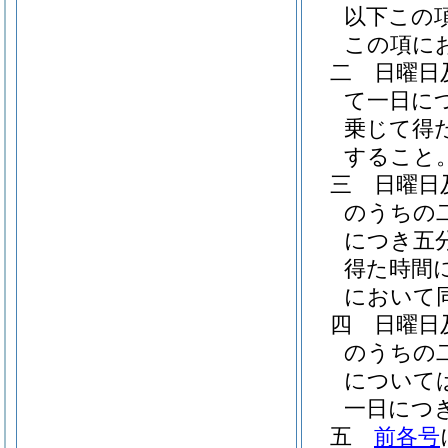
以下この
この項に
二
日曜日
て一日に
乗じて得
すること
三
日曜日
のうちの
につき五
得た時間
において同
四
日曜日
のうちの
について
一日につ
五
前各号