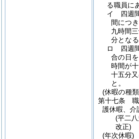
る職員に
イ
四週
間につき
九時間三
分とな
ロ
四週
合の日を
時間が十
十五分又
と。
(休暇の種類
第十七条
護休暇、介
(平二
改正)
(年次休暇)