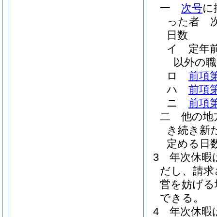
一
次号
に
った者 
日数
イ
定年
以外の
ロ
前項
ハ
前項
ニ
前項
二
他の地
き続き新
定める日
3
年次休暇
だし、請求
営を妨げる
できる。
4
年次休暇