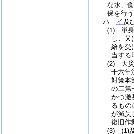
な水、食
保を行
ハ
イ
及
(1)
単
し、又
給を受
当する
(2)
天
十六年
対策本
の二第
かつ激
るもの
が滅失
復旧作
(3)
(1)