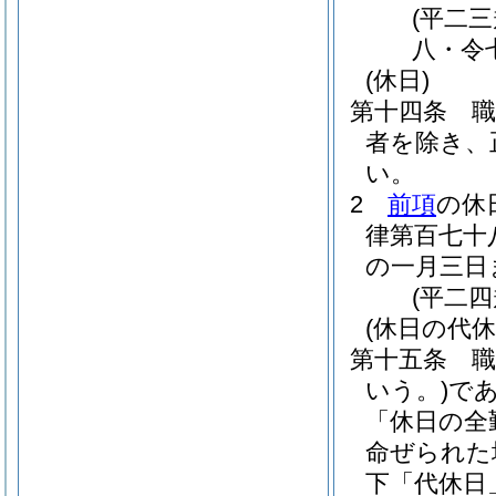
(平二
八・令
(休日)
第十四条
者を除き、
い。
2
前項
の休
律第百七十
の一月三日
(平二
(休日の代休
第十五条
いう。)
で
「休日の全
命ぜられた
下「代休日