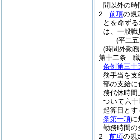
間以外の時
2
前項
の規
とを命ずる
は、一般職
(平二
(時間外勤務
第十二条
条例第三十
務手当を支
部の支給に
務代休時間
ついて六十
起算日とす
条第一項
に
勤務時間の
2
前項
の規