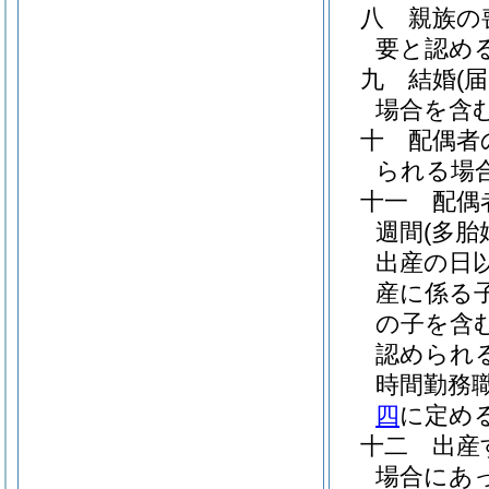
八
親族の
要と認め
九
結婚
(
場合を含む
十
配偶者
られる場
十一
配偶
週間
(多
出産の日
産に係る
の子を含む
認められ
時間勤務
四
に定める
十二
出産
場合にあ