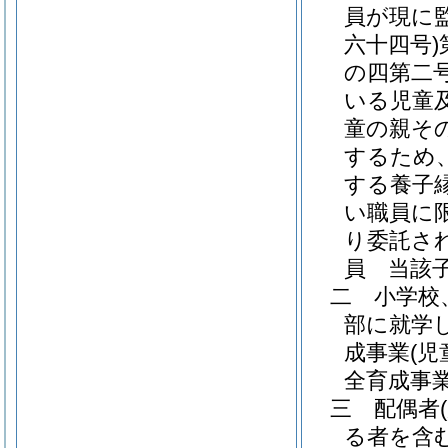
員が現に
六十四号)
の四第二
いる児童
童の親そ
するため
する養子
い職員に限
り委託さ
員 当該
二
小学校
部に就学
成事業
(
全育成事業
三
配偶者
る者を含