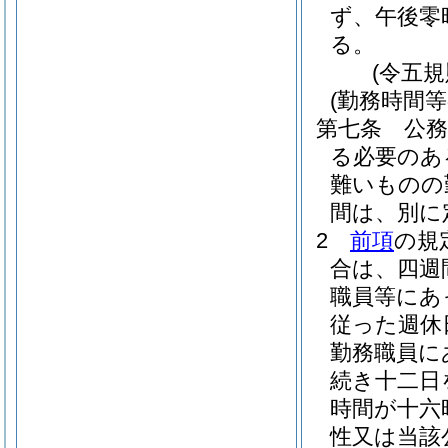
ず、午後零
る。
(令五
(勤務時間等
第七条
公
る必要のあ
難いものの
間は、別に
2
前項
の規
合は、四週
職員等にあ
従った週休
勤務職員に
続き十二日
時間が十六
性又は当該