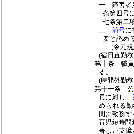
一
障害者
条第四号
七条第二
二
前号
に
要と認め
(令元
(宿日直勤務
第十条
職
る。
(時間外勤務
第十一条
員に対し、
められる勤
間に勤務す
育児短時間
著しい支障