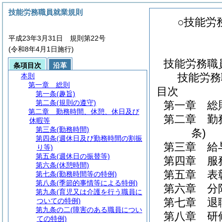
技能労務職員就業規則
○技能労
平成23年3月31日 規則第22号
(令和8年4月1日施行)
技能労務職
条項目次
沿革
技能労務
本則
第一章
総則
目次
第一条
(趣旨)
第二条
(規則の遵守)
第一章
総
第二章
勤務時間、休憩、休日及び
第二章
勤
休暇等
第三条
(勤務時間)
条)
第四条
(週休日及び勤務時間の割振
第三章
給
り等)
第五条
(週休日の振替等)
第四章
服
第六条
(休憩時間)
第五章
表
第七条
(勤務時間等の特例)
第八条
(季節的事情等による特例)
第六章
分
第九条
(育児又は介護を行う職員に
第七章
退
ついての特例)
第九条の二
(障害のある職員につい
第八章
研
ての特例)