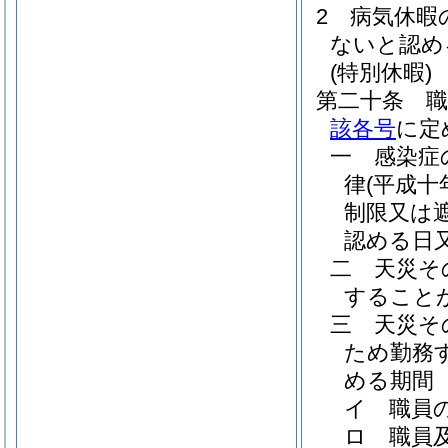
2
病気休暇
ないと認め
(特別休暇)
第二十条
該各号
に定
一
感染症
律
(平成十
制限又は
認める日
二
天災そ
すること
三
天災そ
ため勤務
める期間
イ
職員
ロ
職員