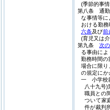
(季節的事
第八条
通
な事情等に
おける勤務
六条
及び
前
(育児又は
第九条
次
る事由によ
勤務時間の
場合に限り
の規定にか
一
小学校
八十九号)
職員との
ついて家
件が裁判