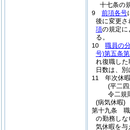
十七条の
9
前項各号
後に変更さ
項
の規定に
る。
10
職員の
号)
第五条第
れ復職した
日数は、別
11
年次休
(平二
令二規
(病気休暇)
第十九条
の勤務しな
気休暇を与