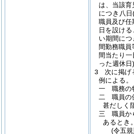
は、当該育
につき八日
職員及び任
日を設ける
い期間につ
間勤務職員
間当たり一
った週休日
3
次に掲げ
例による。
一
職務の
二
職員の
甚だしく
三
職員か
あるとき
(令五