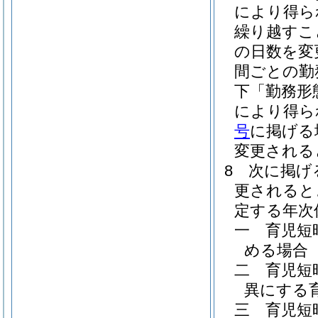
により得ら
繰り越すこ
の日数を変
間ごとの勤
下「勤務形
により得ら
号
に掲げる
変更される
8
次に掲げ
更されると
定する年次
一
育児短
める場合
二
育児短
異にする
三
育児短