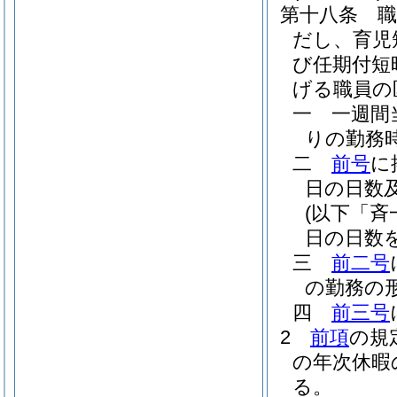
第十八条
だし、育児
び任期付短
げる職員の
一
一週間
りの勤務
二
前号
に
日の日数
(以下「斉
日の日数
三
前二号
の勤務の
四
前三号
2
前項
の規
の年次休暇
る。