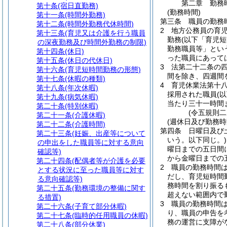
第二章
勤務
第十条
(宿日直勤務)
(勤務時間)
第十一条
(時間外勤務)
第三条
職員の勤務
第十二条
(時間外勤務代休時間)
2
地方公務員の育
第十三条
(育児又は介護を行う職員
勤務
(以下「育児
の深夜勤務及び時間外勤務の制限)
勤務職員等」とい
第十四条
(休日)
った職員にあって
第十五条
(休日の代休日)
3
法第二十二条の
第十六条
(育児短時間勤務の形態)
間を除き、四週間
第十七条
(休暇の種類)
4
育児休業法第十
第十八条
(年次休暇)
採用された職員
(
第十九条
(病気休暇)
当たり三十一時間
第二十条
(特別休暇)
(令五規則二
第二十一条
(介護休暇)
(週休日及び勤務時
第二十二条
(介護時間)
第四条
日曜日及び
第二十三条
(妊娠、出産等について
いう。以下同じ。)
の申出をした職員等に対する意向
曜日までの五日間
確認等)
から金曜日までの
第二十四条
(配偶者等が介護を必要
2
職員の勤務時間
とする状況に至った職員等に対す
だし、育児短時間
る意向確認等)
務時間を割り振る
第二十五条
(勤務環境の整備に関す
超えない範囲内で
る措置)
3
職員の勤務時間
第二十六条
(子育て部分休暇)
り、職員の申告を
第二十七条
(臨時的任用職員の休暇)
務の運営に支障が
第二十八条
(部分休業)