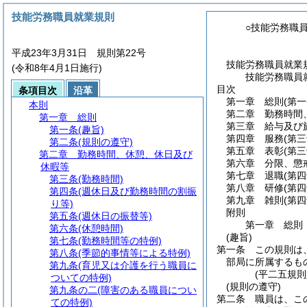
技能労務職員就業規則
○技能労務職
平成23年3月31日 規則第22号
技能労務職員就業
(令和8年4月1日施行)
技能労務職員
目次
条項目次
沿革
第一章
総則
(第
本則
第二章
勤務時間
第一章
総則
第三章
給与及び
第一条
(趣旨)
第四章
服務
(第
第二条
(規則の遵守)
第五章
表彰
(第
第二章
勤務時間、休憩、休日及び
第六章
分限、懲
休暇等
第七章
退職
(第
第三条
(勤務時間)
第八章
研修
(第
第四条
(週休日及び勤務時間の割振
第九章
雑則
(第
り等)
附則
第五条
(週休日の振替等)
第一章
総則
第六条
(休憩時間)
(趣旨)
第七条
(勤務時間等の特例)
第一条
この規則は
第八条
(季節的事情等による特例)
部局に所属するも
第九条
(育児又は介護を行う職員に
(平二五規
ついての特例)
(規則の遵守)
第九条の二
(障害のある職員につい
第二条
職員は、こ
ての特例)