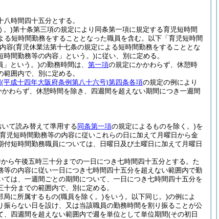
十八時間四十五分とする。
。)
第十条第三項の規定により同条第一項に規定する育児短時間
による短時間勤務をすることとなった職員を含む。以下「育児短時間
内容
(育児休業法第十七条の規定による短時間勤務をすることとな
短時間勤務等の内容」という。)
に従い、別に定める。
員」という。)
の勤務時間は、
第一項
の規定にかかわらず、休憩時
の範囲内で、別に定める。
例
(平成十四年大阪府条例第八十六号)
第四条各項
の規定の例により
かかわらず、休憩時間を除き、四週間を超えない期間につき一週間
おいて読み替えて準用する
同条第一項
の規定によるものを除く。)
を
育児短時間勤務等の内容に従いこれらの日に加えて月曜日から金
期付短時間勤務職員については、日曜日及び土曜日に加えて月曜日
時から午後五時三十分までの一日につき七時間四十五分とする。
た
務等の内容に従い一日につき七時間四十五分を超えない範囲内で勤
いては、一週間ごとの期間について、一日につき七時間四十五分を
三十分までの範囲内で、別に定める。
部局に所属するもの
(職員を除く。)
をいう。以下同じ。)
の例によ
り振らない日を設け、又は当該職員の勤務時間を割り振ることが公
て、四週間を超えない範囲内で週を単位として単位期間
(その初日