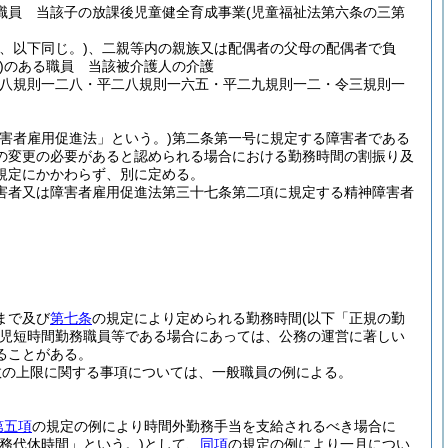
職員 当該子の放課後児童健全育成事業
(児童福祉法第六条の三第
、以下同じ。)
、二親等内の親族又は配偶者の父母の配偶者で負
)
のある職員 当該被介護人の介護
二八規則一二八・平二八規則一六五・平二九規則一二・令三規則一
害者雇用促進法」という。)
第二条第一号に規定する障害者である
の変更の必要があると認められる場合における勤務時間の割振り及
規定にかかわらず、別に定める。
害者又は障害者雇用促進法第三十七条第二項に規定する精神障害者
まで及び
第七条
の規定により定められる勤務時間
(以下「正規の勤
児短時間勤務職員等である場合にあっては、公務の運営に著しい
ることがある。
数の上限に関する事項については、一般職員の例による。
第五項
の規定の例により時間外勤務手当を支給されるべき場合に
勤務代休時間」という。)
として、
同項
の規定の例により一月につい