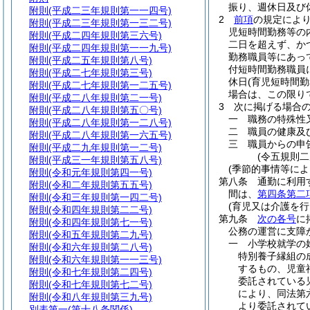
振り、週休日及び
附則
(平成二三年規則第一一四号)
2
前項
の規定によ
附則
(平成二三年規則第一三二号)
児短時間勤務等の
附則
(平成二四年規則第三六号)
二日を超えず、か
附則
(平成二四年規則第一一九号)
勤務職員等にあっ
附則
(平成二五年規則第八号)
付短時間勤務職員
附則
(平成二七年規則第三号)
休日
(育児短時間
附則
(平成二七年規則第一二五号)
場合は、この限り
附則
(平成二八年規則第二一号)
3
次に掲げる場合
附則
(平成二八年規則第五〇号)
一
職務の特殊性
附則
(平成二八年規則第一二八号)
二
職員の健康及
附則
(平成二八年規則第一六五号)
三
職員からの申
附則
(平成二九年規則第一二号)
(令五規則
附則
(平成三一年規則第五八号)
(季節的事情等によ
附則
(令和元年規則第四一号)
第八条
通勤に利用
附則
(令和二年規則第五五号)
間は、
第四条第二
附則
(令和三年規則第一四二号)
(育児又は介護を行
附則
(令和四年規則第二二号)
第九条
次の各号
に
附則
(令和四年規則第七一号)
公務の運営に支障
附則
(令和五年規則第二九号)
一
小学校就学の
附則
(令和六年規則第二八号)
特別養子縁組の
附則
(令和六年規則第一一三号)
するもの、児童
附則
(令和七年規則第二四号)
委託されている
附則
(令和七年規則第七二号)
により、同法第
附則
(令和八年規則第三九号)
より委託されて
別表第一
(第十八条関係)