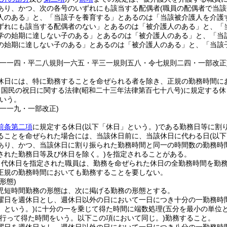
あり、かつ、次の各号のいずれにも該当する配偶者
(職員の配偶者で当
人のある」と、「当該子を養育する」とあるのは「当該被介護人を介護
ずれにも該当する配偶者のない」とあるのは「被介護人のある」と、「
学の始期に達しない子のある」とあるのは「被介護人のある」と、「当
の始期に達しない子のある」とあるのは「被介護人のある」と、「当該
則一一四・平二八規則一六五・平三一規則五八・令七規則二四・一部改正
休日には、特に勤務することを命ぜられる者を除き、正規の勤務時間に
、国民の祝日に関する法律
(昭和二十三年法律第百七十八号)
に規定する休
いう。
則一一九・一部改正)
前条第二項
に規定する休日
(以下「休日」という。)
である勤務日等に割
ることを命ぜられた場合には、当該休日前に、当該休日に代わる日
(以
あり、かつ、当該休日に割り振られた勤務時間と同一の時間数の勤務時
された勤務日等及び休日を除く。)
を指定されることがある。
り代休日を指定された職員は、勤務を命ぜられた休日の全勤務時間を勤
正規の勤務時間においても勤務することを要しない。
形態)
児短時間勤務の形態は、次に掲げる勤務の形態とする。
曜日を週休日とし、週休日以外の日において一日につき十分の一勤務時
」という。)
に十分の一を乗じて得た時間に端数処理
(五分を最小の単位
行って得た時間をいう。以下この項において同じ。)
勤務すること。