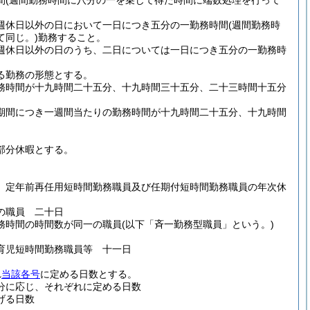
間
(週間勤務時間に八分の一を乗じて得た時間に端数処理を行って
週休日以外の日において一日につき五分の一勤務時間
(週間勤務時
同じ。)
勤務すること。
週休日以外の日のうち、二日については一日につき五分の一勤務時
る勤務の形態とする。
務時間が十九時間二十五分、十九時間三十五分、二十三時間十五分
期間につき一週間当たりの勤務時間が十九時間二十五分、十九時間
部分休暇とする。
、定年前再任用短時間勤務職員及び任期付短時間勤務職員の年次休
の職員 二十日
務時間の時間数が同一の職員
(以下「斉一勤務型職員」という。)
育児短時間勤務職員等 十一日
れ
当該各号
に定める日数とする。
分に応じ、それぞれに定める日数
げる日数