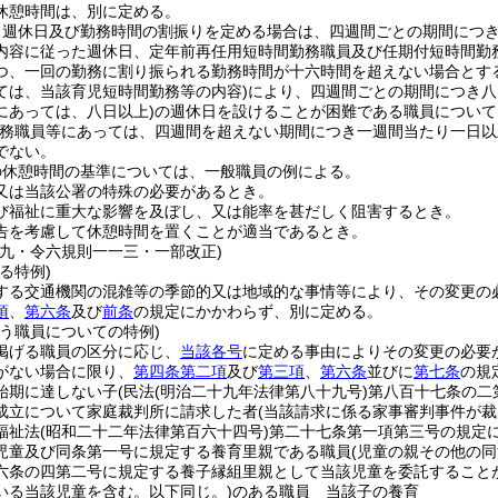
休憩時間は、別に定める。
り週休日及び勤務時間の割振りを定める場合は、四週間ごとの期間につ
内容に従った週休日、定年前再任用短時間勤務職員及び任期付短時間勤
つ、一回の勤務に割り振られる勤務時間が十六時間を超えない場合とす
ては、当該育児短時間勤務等の内容)
により、四週間ごとの期間につき八
にあっては、八日以上)
の週休日を設けることが困難である職員について
勤務職員等にあっては、四週間を超えない期間につき一週間当たり一日以
でない。
の休憩時間の基準については、一般職員の例による。
又は当該公署の特殊の必要があるとき。
び福祉に重大な影響を及ぼし、又は能率を甚だしく阻害するとき。
告を考慮して休憩時間を置くことが適当であるとき。
二九・令六規則一一三・一部改正)
る特例)
する交通機関の混雑等の季節的又は地域的な事情等により、その変更の
項
、
第六条
及び
前条
の規定にかかわらず、別に定める。
う職員についての特例)
掲げる職員の区分に応じ、
当該各号
に定める事由によりその変更の必要
がない場合に限り、
第四条第二項
及び
第三項
、
第六条
並びに
第七条
の規
始期に達しない子
(民法
(明治二十九年法律第八十九号)
第八百十七条の二
成立について家庭裁判所に請求した者
(当該請求に係る家事審判事件が裁
福祉法
(昭和二十二年法律第百六十四号)
第二十七条第一項第三号の規定
児童及び同条第一号に規定する養育里親である職員
(児童の親その他の
六条の四第二号に規定する養子縁組里親として当該児童を委託すること
いる当該児童を含む。以下同じ。)
のある職員 当該子の養育