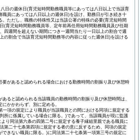
き八日の週休日
(育児短時間勤務職員等にあっては八日以上で当該育
務職員にあっては八日以上の週休日)
を設け、勤務日が引き続き十
る。
ただし、職務の特殊性又は当該公署の特殊の必要
(育児短時間
日
(育児短時間勤務職員等、定年前再任用短時間勤務職員及び任期
、四週間を超えない期間につき一週間当たり一日以上の割合で週
上の割合で当該育児短時間勤務等の内容に従った週休日)
を設ける
必要があると認められる場合における勤務時間の割振り及び休憩時
があると認められる当該職員の勤務時間の割振り及び休憩時間は、
定にかかわらず、別に定める。
第一項の規定により職員が当該職員との間における同項に規定する
判所に係属している場合に限る。)
であって、当該職員が現に監護
により同法第六条の四第二号に規定する養子縁組里親である職員に
同法第二十七条第四項に規定する者の意に反するため、同項の規定
ができない職員に限る。)
に同法第二十七条第一項第三号の規定に