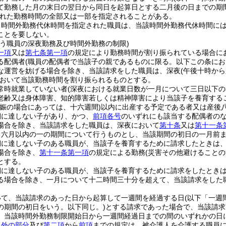
て勤務した月の末日の翌日から同日を起算日とする二月後の日までの期
れた勤務時間の全部又は一部を指定されることがある。
り時間外勤務代休時間を指定された職員は、当該時間外勤務代休時間に
ことを要しない。
行う職員の深夜勤務及び時間外勤務の制限)
一項
又は
第七条第一項
の規定により勤務時間が割り振られている場合に
る配偶者
(職員の配偶者で当該子の親であるものに限る。以下この条にお
な運営を妨げる場合を除き、当該請求をした職員は、深夜
(午後十時か
おいて当該勤務時間を割り振られるものとする。
常時就業していない者
(深夜における就業日数が一月について三日以下の
老齢又は身体障害、知的障害若しくは精神障害により当該子を養育する
妊娠の場合にあっては、十六週間)
以内に出産する予定である者又は産後
期に達しない子があり、かつ、
前項各号
のいずれにも該当する配偶者の
場合を除き、当該請求をした職員は、深夜において
第十条
又は
第十一条
、六月以内の一の期間について行うものとし、当該期間の初日の一月前
期に達しない子のある職員が、当該子を養育するために請求したときは
場合を除き、
第十一条第一項
の規定による勤務
(災害その他避けること
とする。
期に達しない子のある職員が、当該子を養育するために請求をしたとき
る場合を除き、一月について十二時間三十分を超えて、当該請求をした
いて、当該請求のあった日から起算して一週間を経過する日
(以下「一週
の期間の初日をいう。以下同じ。)
とする請求であった場合で、当該請求
、当該時間外勤務制限開始日から一週間経過日までの間のいずれかの日
以外の部分
及び
第二項
から
前項
までの規定は、被介護人を介護する職員