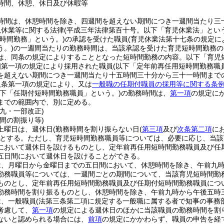
時間、休憩、休日及び休暇等
時間は、休憩時間を除き、四週間を超えない期間につき一週間当たり三
児休業等に関する法律
(平成三年法律第百十号。以下「育児休業法」という
短時間勤務」という。)
の承認を受けた職員
(育児休業法第十七条の規定
う。)
の一週間当たりの勤務時間は、当該承認を受けた育児短時間勤務の
は、同条の規定によりすることとなった短時間勤務の内容。以下「育児
四第一項の規定により採用された職員
(以下「定年前再任用短時間勤務職
を超えない期間につき一週間当たり十五時間三十分から三十一時間まで
八条第一項の規定により、又は
一般職の任期付職員の採用等に関する条
以下「任期付短時間勤務職員」という。)
の勤務時間は、
第一項
の規定に
までの範囲内で、別に定める。
九・一部改正)
間の割振り等)
土曜日は、週休日
(勤務時間を割り振らない日
(
第三項
及び
次条第二項
に
とする。
ただし、育児短時間勤務職員等については、必要に応じ、当該
において週休日を設けるものとし、定年前再任用短時間勤務職員及び任
五日間において週休日を設けることができる。
は、月曜日から金曜日までの五日間において、休憩時間を除き、午前九
勤務職員等については、一週間ごとの期間について、当該育児短時間勤
ものとし、定年前再任用短時間勤務職員及び任期付短時間勤務職員につ
勤務時間を割り振るものとし、休憩時間を除き、午前九時から午後五時
は、一般職員
(法第三条第二項に規定する一般職に属する者で知事の事務
考慮して、
第一項
の規定による週休日のほかに当該職員の勤務時間を割
ないと認められる場合には、
前項
の規定にかかわらず、職員の申告を経