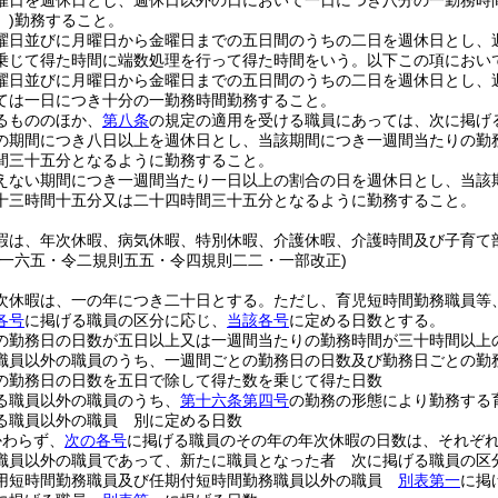
曜日を週休日とし、週休日以外の日において一日につき八分の一勤務時
)
勤務すること。
曜日並びに月曜日から金曜日までの五日間のうちの二日を週休日とし、
乗じて得た時間に端数処理を行って得た時間をいう。以下この項において
曜日並びに月曜日から金曜日までの五日間のうちの二日を週休日とし、
ては一日につき十分の一勤務時間勤務すること。
るもののほか、
第八条
の規定の適用を受ける職員にあっては、次に掲げ
の期間につき八日以上を週休日とし、当該期間につき一週間当たりの勤
間三十五分となるように勤務すること。
えない期間につき一週間当たり一日以上の割合の日を週休日とし、当該
十三時間十五分又は二十四時間三十五分となるように勤務すること。
暇は、年次休暇、病気休暇、特別休暇、介護休暇、介護時間及び子育て
則一六五・令二規則五五・令四規則二二・一部改正)
次休暇は、一の年につき二十日とする。
ただし、育児短時間勤務職員等
各号
に掲げる職員の区分に応じ、
当該各号
に定める日数とする。
の勤務日の日数が五日以上又は一週間当たりの勤務時間が三十時間以上
職員以外の職員のうち、一週間ごとの勤務日の日数及び勤務日ごとの勤
の勤務日の日数を五日で除して得た数を乗じて得た日数
る職員以外の職員のうち、
第十六条第四号
の勤務の形態により勤務する
る職員以外の職員 別に定める日数
かわらず、
次の各号
に掲げる職員のその年の年次休暇の日数は、それぞ
職員以外の職員であって、新たに職員となった者 次に掲げる職員の区
用短時間勤務職員及び任期付短時間勤務職員以外の職員
別表第一
に掲