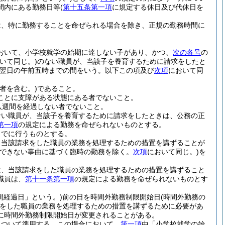
間内にある勤務日等
(
第十五条第一項
に規定する休日及び代休日を
は、特に勤務することを命ぜられる場合を除き、正規の勤務時間に
おいて、小学校就学の始期に達しない子があり、かつ、
次の各号
の
いて同じ。)
のない職員が、当該子を養育するために請求をしたと
ら翌日の午前五時までの間をいう。以下この項及び
次項
において同
者を含む。)
であること。
ことに支障がある状態にある者でないこと。
八週間を経過しない者でないこと。
ない職員が、当該子を養育するために請求をしたときは、公務の正
第一項
の規定による勤務を命ぜられないものとする。
までに行うものとする。
、当該請求をした職員の業務を処理するための措置を講ずることが
のできない事由に基づく臨時の勤務を除く。
次項
において同じ。)
を
は、当該請求をした職員の業務を処理するための措置を講ずること
職員は、
第十一条第一項
の規定による勤務を命ぜられないものとす
間経過日」という。)
前の日を時間外勤務制限開始日
(時間外勤務の
をした職員の業務を処理するための措置を講ずるために必要があ
に時間外勤務制限開始日が変更されることがある。
について準用する。
この場合において、
第一項
中「小学校就学の始