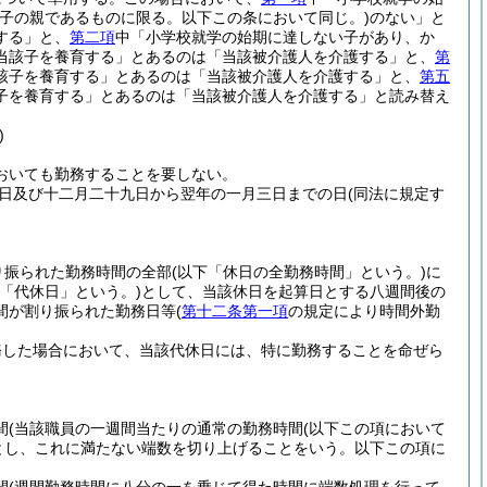
該子の親であるものに限る。以下この条において同じ。)
のない」と
する」と、
第二項
中「小学校就学の始期に達しない子があり、か
当該子を養育する」とあるのは「当該被介護人を介護する」と、
第
該子を養育する」とあるのは「当該被介護人を介護する」と、
第五
子を養育する」とあるのは「当該被介護人を介護する」と読み替え
)
おいても勤務することを要しない。
日及び十二月二十九日から翌年の一月三日までの日
(同法に規定す
り振られた勤務時間の全部
(以下「休日の全勤務時間」という。)
に
下「代休日」という。)
として、当該休日を起算日とする八週間後の
間が割り振られた勤務日等
(
第十二条第一項
の規定により時間外勤
務した場合において、当該代休日には、特に勤務することを命ぜら
間
(当該職員の一週間当たりの通常の勤務時間
(以下この項において
とし、これに満たない端数を切り上げることをいう。以下この項に