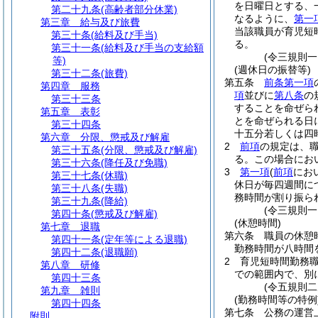
を日曜日とする、
第二十九条
(高齢者部分休業)
なるように、
第一
第三章
給与及び旅費
当該職員が育児短
第三十条
(給料及び手当)
る。
第三十一条
(給料及び手当の支給額
(令三規則
等)
(週休日の振替等)
第三十二条
(旅費)
第五条
前条第一項
第四章
服務
項
並びに
第八条
の
第三十三条
することを命ぜら
第五章
表彰
とを命ぜられる日
第三十四条
十五分若しくは四
第六章
分限、懲戒及び解雇
2
前項
の規定は、
第三十五条
(分限、懲戒及び解雇)
る。
この場合にお
第三十六条
(降任及び免職)
3
第一項
(
前項
にお
第三十七条
(休職)
休日が毎四週間に
第三十八条
(失職)
務時間が割り振ら
第三十九条
(降給)
(令三規則
第四十条
(懲戒及び解雇)
(休憩時間)
第七章
退職
第六条
職員の休憩
第四十一条
(定年等による退職)
勤務時間が八時間
第四十二条
(退職願)
2
育児短時間勤務
第八章
研修
での範囲内で、別
第四十三条
(令五規則二
第九章
雑則
(勤務時間等の特例
第四十四条
第七条
公務の運営
附則