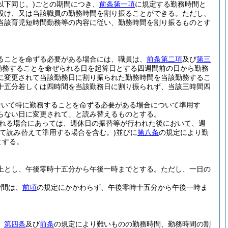
下同じ。)
ごとの期間につき、
前条第一項
に規定する勤務時間と
設け、又は当該職員の勤務時間を割り振ることができる。
ただし、
当該育児短時間勤務等の内容に従い、勤務時間を割り振るものとす
ることを命ずる必要がある場合には、職員は、
前条第二項
及び
第三
勤務することを命ぜられる日を起算日とする四週間前の日から勤務
に変更されて当該勤務日に割り振られた勤務時間を当該勤務するこ
十五分若しくは四時間を当該勤務日に割り振られず、当該三時間四
おいて特に勤務することを命ずる必要がある場合について準用す
らない日に変更されて」と読み替えるものとする。
れる場合にあっては、週休日の振替等が行われた後において、週
て読み替えて準用する場合を含む。)
並びに
第八条
の規定により勤
とする。
上とし、午後零時十五分から午後一時までとする。
ただし、一日の
時間は、
前項
の規定にかかわらず、午後零時十五分から午後一時ま
、
第四条
及び
前条
の規定により難いものの勤務時間、勤務時間の割