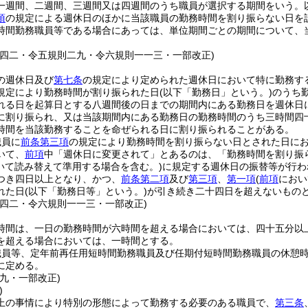
一週間、二週間、三週間又は四週間のうち職員が選択する期間をいう。以
項
の規定による週休日のほかに当該職員の勤務時間を割り振らない日を
時間勤務職員等である場合にあっては、単位期間ごとの期間について、
一四二・令五規則二九・令六規則一一三・一部改正)
の週休日及び
第七条
の規定により定められた週休日において特に勤務す
規定により勤務時間が割り振られた日
(以下「勤務日」という。)
のうち
れる日を起算日とする八週間後の日までの期間内にある勤務日を週休日
に割り振られ、又は当該期間内にある勤務日の勤務時間のうち三時間四
時間を当該勤務することを命ぜられる日に割り振られることがある。
職員に
前条第三項
の規定により勤務時間を割り振らない日とされた日に
いて、
前項
中「週休日に変更されて」とあるのは、「勤務時間を割り振
いて読み替えて準用する場合を含む。)
に規定する週休日の振替等が行わ
つき四日以上となり、かつ、
前条第二項
及び
第三項
、
第一項
(
前項
におい
れた日
(以下「勤務日等」という。)
が引き続き二十四日を超えないもの
一四二・令六規則一一三・一部改正)
時間は、一日の勤務時間が六時間を超える場合においては、四十五分以
を超える場合においては、一時間とする。
職員等、定年前再任用短時間勤務職員及び任期付短時間勤務職員の休憩
に定める。
九・一部改正)
)
上の事情により特別の形態によって勤務する必要のある職員で、
第三条