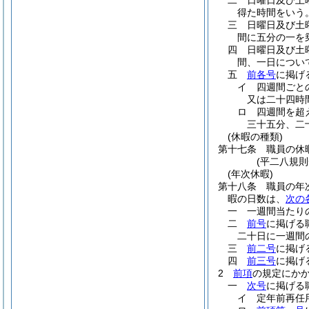
二
日曜日及び土
得た時間をいう。
三
日曜日及び土
間に五分の一を
四
日曜日及び土
間、一日につい
五
前各号
に掲げ
イ
四週間ごと
又は二十四時
ロ
四週間を超
三十五分、二
(休暇の種類)
第十七条
職員の休
(平二八規
(年次休暇)
第十八条
職員の年
暇の日数は、
次の
一
一週間当たり
二
前号
に掲げる
二十日に一週間
三
前二号
に掲げ
四
前三号
に掲げ
2
前項
の規定にか
一
次号
に掲げる
イ
定年前再任