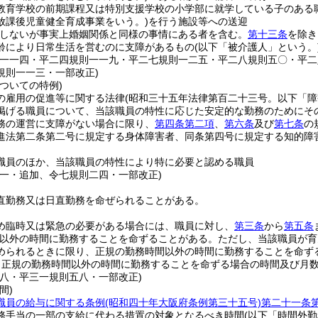
教育学校の前期課程又は特別支援学校の小学部に就学している子のある
放課後児童健全育成事業をいう。)
を行う施設等への送迎
をしないが事実上婚姻関係と同様の事情にある者を含む。
第十三条
を除き
齢により日常生活を営むのに支障があるもの
(以下「被介護人」という。
則一一四・平二四規則一一九・平二七規則一二五・平二八規則五〇・平
規則一一三・一部改正)
ついての特例)
の雇用の促進等に関する法律
(昭和三十五年法律第百二十三号。以下「障
掲げる職員について、当該職員の特性に応じた安定的な勤務のためにそ
務の運営に支障がない場合に限り、
第四条第二項
、
第六条
及び
第七条
の
進法第二条第二号に規定する身体障害者、同条第四号に規定する知的障
職員のほか、当該職員の特性により特に必要と認める職員
四一・追加、令七規則二四・一部改正)
直勤務又は日直勤務を命ぜられることがある。
め臨時又は緊急の必要がある場合には、職員に対し、
第三条
から
第五条
以外の時間に勤務することを命ずることがある。
ただし、当該職員が育
められるときに限り、正規の勤務時間以外の時間に勤務することを命ず
り正規の勤務時間以外の時間に勤務することを命ずる場合の時間及び月
則八・平三一規則五八・一部改正)
間)
職員の給与に関する条例
(昭和四十年大阪府条例第三十五号)
第二十一条
務手当の一部の支給に代わる措置の対象となるべき時間
(以下「時間外