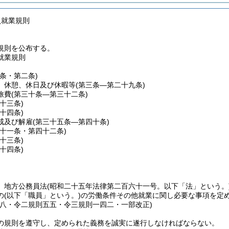
員就業規則
規則を公布する。
就業規則
一条・第二条)
、休憩、休日及び休暇等
(第三条―第二十九条)
旅費
(第三十条―第三十二条)
三十三条)
三十四条)
戒及び解雇
(第三十五条―第四十条)
四十一条・第四十二条)
四十三条)
四十四条)
、地方公務員法
(昭和二十五年法律第二百六十一号。以下「法」という。
の
(以下「職員」という。)
の労働条件その他就業に関し必要な事項を定
則八・令二規則五五・令三規則一四二・一部改正)
の規則を遵守し、定められた義務を誠実に遂行しなければならない。