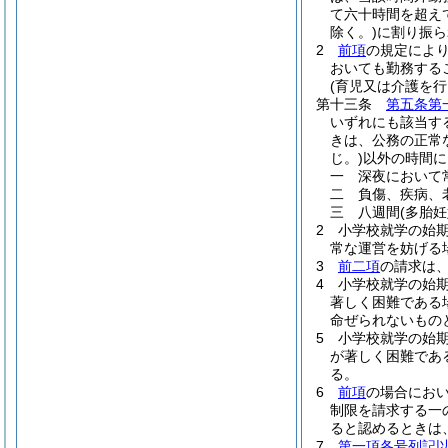
て六十時間を超え
除く。)
に割り振ら
2
前項
の規定によ
おいても勤務する
(育児又は介護を
第十三条
第五条第
いずれにも該当す
きは、公務の正常
じ。)
以外の時間に
一
深夜において
二
負傷、疾病、
三
八週間
(多胎
2
小学校就学の始
常な運営を妨げる
3
前二項
の請求は
4
小学校就学の始
著しく困難である
命ぜられないもの
5
小学校就学の始
が著しく困難であ
る。
6
前項
の場合にお
制限を請求する一
ると認めるときは
7
第一項各号列記