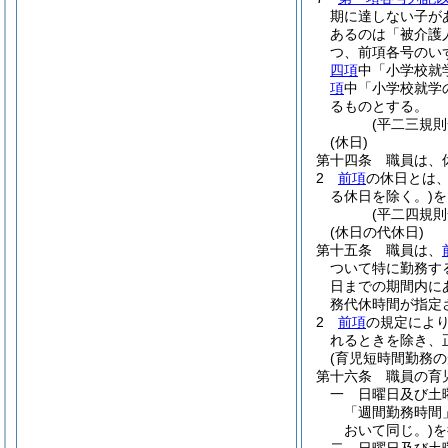
期に達しない子が
あるのは「被介護
つ、前項各号のい
四項
中「小学校就
項
中「小学校就学
るものとする。
(平二三規
(休日)
第十四条
職員は、
2
前項
の休日とは
る休日を除く。)
を
(平二四規
(休日の代休日)
第十五条
職員は、
ついて特に勤務す
日までの期間内に
務代休時間が指定
2
前項
の規定によ
れるときを除き、
(育児短時間勤務の
第十六条
職員の育
一
日曜日及び土
「週間勤務時間
おいて同じ。)
を