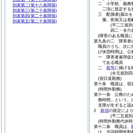
二
小学校、義務
別表第二
(第十八条関係)
二項に規定する
別表第三
(第二十条関係)
三
配偶者
(届出
別表第四
(第二十条関係)
傷、疾病又は老
別表第五
(第二十条関係)
(平二三規
四二・令六
(障害のある職員に
第九条の二
障害者
職員のうち、次に
び休憩時間は、公
一
障害者雇用促
である職員
二
前号
に掲げる
(令元規則
(宿日直勤務)
第十条
職員は、宿
(時間外勤務)
第十一条
公務のた
務時間」という。)
支障が生ずると認
2
前項
の規定によ
(平二五規
(時間外勤務代休時
第十二条
職員は、
は、当該時間外勤