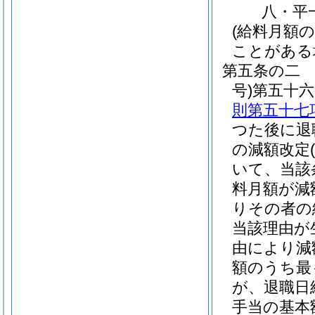
八・平
(給料月額
ことがある
第五条の二
号)
第五十
則第五十七
つた後に退
の減額改定
いて、当該
料月額が減
りその者の
当該理由が
由により減
額のうち最
が、退職日
手当の基本