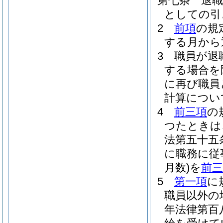
第七条
退
としての引
2
前項
の規
する月から
3
職員が退
する場合を
に再び職員
計算につい
4
前三項
の
つたときは
法第五十五
に職務に従
月数)
を
前三
5
第一項
に
職員以外の
年法律第百