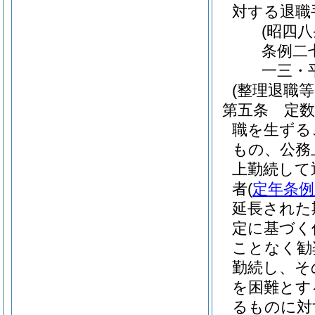
対する退職
(昭四
条例二
一三・
(整理退職
第五条
定
職を生ずる
もの、公務
上勤続して
者
(
定年条例
延長された
定に基づく
ことなく勧
勤続し、そ
を困難とす
るものに対