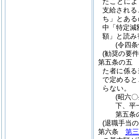
たことによ
支給される
ち」とある
中「特定減
額」と読み
(令四
(勧奨の要件
第五条の五
た者に係る
で定めると
らない。
(昭六
下、平
第五条
(退職手当
第六条
第三