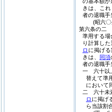
の基本額が
きは、これ
者の退職手
(昭六
第六条の二
準用する場
り計算した
ロ
に掲げる
きは、
同項
者の退職手
一
六十以
替えて準
において同
二
六十未
ロ
に掲げ
ら当該割