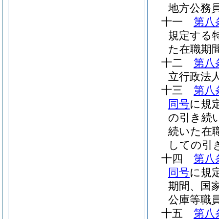
地方公務
十一
第八
規定する
た在職期
十二
第八
立行政法
十三
第八
同号
に規
の引き続
続いた在
しての引
十四
第八
同号
に規
期間、国
公庫等職
十五
第八