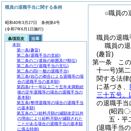
職員の退職手当に関する条例
○職員の
昭和40年3月27日 条例第4号
(令和7年6月1日施行)
職員の退職
条項目次
沿革
職員の退
本則
第一条
(趣旨)
(趣旨)
第二条
(退職手当の支給)
第二条の二
(遺族の範囲及び順位)
第一条
こ
第二条の三
(退職手当の支払)
十一号)
第二
第二条の四
(一般の退職手当)
第三条
(自己の都合による退職等の場
関する法律
合の退職手当の基本額)
に基づき、
第四条
(十一年以上二十五年未満勤続
後の定年退職等の場合の退職手当の
三十五号。
基本額)
の退職手当
第五条
(整理退職等の場合の退職手当
の基本額)
(昭四
第五条の二
(給料月額の減額改定以外
五・平
の理由により給料月額が減額された
ことがある場合の退職手当の基本額
(退職手当の
に係る特例)