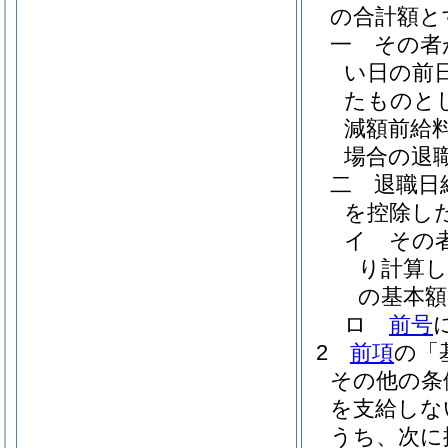
の合計額と
一
その者
い日の前
たものと
減額前給
場合の退
二
退職日
を控除し
イ
その
り計算
の基本額
ロ
前号
2
前項
の「
その他の条
を支給しな
うち、次に