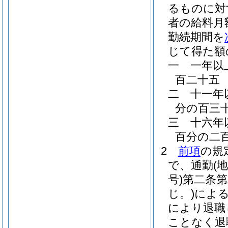
るものに対
者の給料月
勤続期間を
じて得た額
一
一年以
百二十五
二
十一年
分の百三
三
十六年
百分の二
2
前項
の規
で、通勤
(
号)
第二条
じ。)
によ
により退職
ことなく退