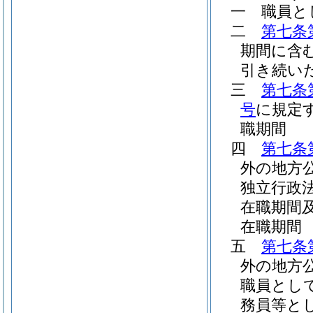
一
職員と
二
第七条
期間に含
引き続い
三
第七条
号
に規定
職期間
四
第七条
外の地方
独立行政
在職期間
在職期間
五
第七条
外の地方
職員とし
務員等と