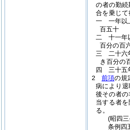
の者の勤続
合を乗じて
一
一年以
百五十
二
十一年
百分の百
三
二十六
き百分の
四
三十五
2
前項
の規
病により退
後その者の
当する者を
る。
(昭四
条例四