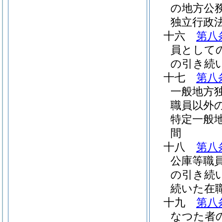
の地方公
独立行政
十六
第八
員として
の引き続
十七
第八
一般地方
職員以外
特定一般
間
十八
第八
公庫等職
の引き続
続いた在
十九
第八
なつた者