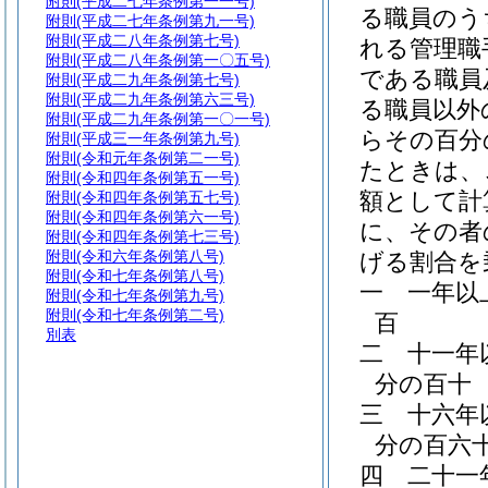
附則
(平成二七年条例第一一号)
る職員のう
附則
(平成二七年条例第九一号)
附則
(平成二八年条例第七号)
れる管理職
附則
(平成二八年条例第一〇五号)
である職員
附則
(平成二九年条例第七号)
附則
(平成二九年条例第六三号)
る職員以外
附則
(平成二九年条例第一〇一号)
らその百分
附則
(平成三一年条例第九号)
附則
(令和元年条例第二一号)
たときは、
附則
(令和四年条例第五一号)
額として計
附則
(令和四年条例第五七号)
附則
(令和四年条例第六一号)
に、その者
附則
(令和四年条例第七三号)
附則
(令和六年条例第八号)
げる割合を
附則
(令和七年条例第八号)
一
一年以
附則
(令和七年条例第九号)
附則
(令和七年条例第二号)
百
別表
二
十一年
分の百十
三
十六年
分の百六
四
二十一