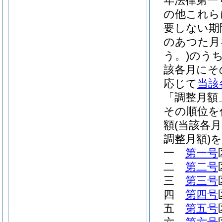
年法律第一
の他これら
要しない期
のあつた月
う。)
のうち
該各月にそ
応じて
当該
「調整月額
その順位を
額
(当該各
調整月額)
を
一
第一号
二
第二号
三
第三号
四
第四号
五
第五号