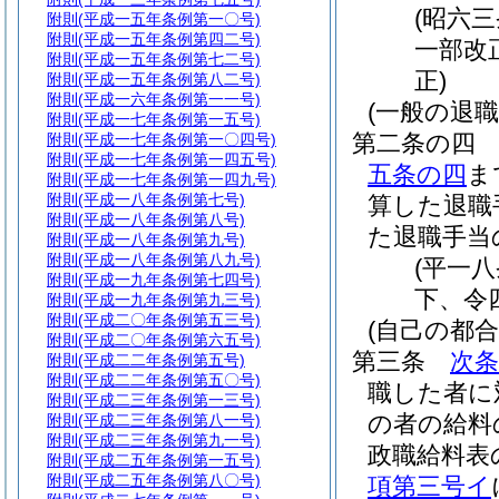
(昭六
附則
(平成一五年条例第一〇号)
附則
(平成一五年条例第四二号)
一部改
附則
(平成一五年条例第七二号)
正)
附則
(平成一五年条例第八二号)
附則
(平成一六年条例第一一号)
(一般の退職
附則
(平成一七年条例第一五号)
第二条の四
附則
(平成一七年条例第一〇四号)
附則
(平成一七年条例第一四五号)
五条の四
ま
附則
(平成一七年条例第一四九号)
附則
(平成一八年条例第七号)
算した退職
附則
(平成一八年条例第八号)
た退職手当
附則
(平成一八年条例第九号)
附則
(平成一八年条例第八九号)
(平一
附則
(平成一九年条例第七四号)
下、令
附則
(平成一九年条例第九三号)
附則
(平成二〇年条例第五三号)
(自己の都
附則
(平成二〇年条例第六五号)
第三条
次条
附則
(平成二二年条例第五号)
附則
(平成二二年条例第五〇号)
職した者に
附則
(平成二三年条例第一三号)
の者の給料
附則
(平成二三年条例第八一号)
附則
(平成二三年条例第九一号)
政職給料表
附則
(平成二五年条例第一五号)
附則
(平成二五年条例第八〇号)
項第三号イ