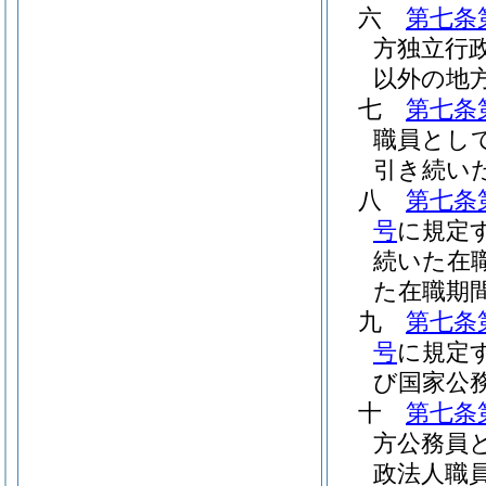
六
第七条
方独立行
以外の地
七
第七条
職員とし
引き続い
八
第七条
号
に規定
続いた在
た在職期
九
第七条
号
に規定
び国家公
十
第七条
方公務員
政法人職