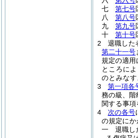
六
第六号
七
第七号
八
第八号
九
第九号
十
第十号
2
退職した
第二十一号
規定の適用
ところによ
のとみなす
3
第一項各
務の級、階
関する事項
4
次の各号
の規定にか
一
退職し