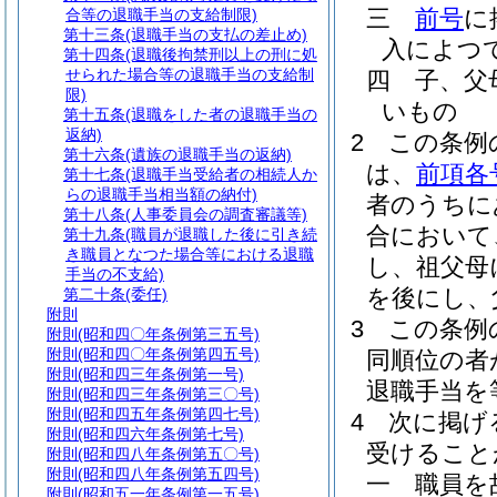
三
前号
に
合等の退職手当の支給制限)
第十三条
(退職手当の支払の差止め)
入によつ
第十四条
(退職後拘禁刑以上の刑に処
せられた場合等の退職手当の支給制
四
子、父
限)
いもの
第十五条
(退職をした者の退職手当の
返納)
2
この条例
第十六条
(遺族の退職手当の返納)
は、
前項各
第十七条
(退職手当受給者の相続人か
らの退職手当相当額の納付)
者のうちに
第十八条
(人事委員会の調査審議等)
合において
第十九条
(職員が退職した後に引き続
き職員となつた場合等における退職
し、祖父母
手当の不支給)
を後にし、
第二十条
(委任)
附則
3
この条例
附則
(昭和四〇年条例第三五号)
附則
(昭和四〇年条例第四五号)
同順位の者
附則
(昭和四三年条例第一号)
退職手当を
附則
(昭和四三年条例第三〇号)
附則
(昭和四五年条例第四七号)
4
次に掲げ
附則
(昭和四六年条例第七号)
受けること
附則
(昭和四八年条例第五〇号)
附則
(昭和四八年条例第五四号)
一
職員を
附則
(昭和五一年条例第一五号)