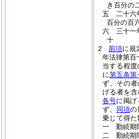
き百分の
五
二十六
百分の百
六
三十一
十
2
前項
に規
年法律第百
当する程度
に
第五条第
ず、その者
げる者を含
各号
に掲げ
ず、
同項
の
乗じて得た
一
勤続期
二
勤続期