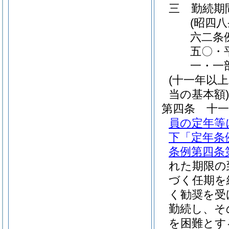
三
勤続期
(昭四
六二条
五〇・
一・一
(十一年以
当の基本額)
第四条
十
員の定年等
下「定年条
条例第四条
れた期限の
づく任期を
く勧奨を受
勤続し、そ
を困難とす