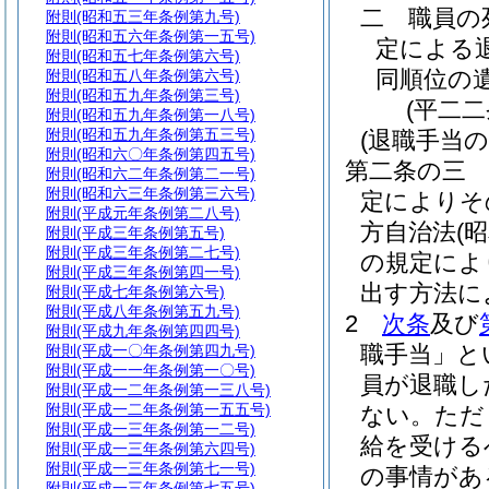
二
職員の
附則
(昭和五三年条例第九号)
附則
(昭和五六年条例第一五号)
定による
附則
(昭和五七年条例第六号)
同順位の
附則
(昭和五八年条例第六号)
附則
(昭和五九年条例第三号)
(平二
附則
(昭和五九年条例第一八号)
附則
(昭和五九年条例第五三号)
(退職手当の
附則
(昭和六〇年条例第四五号)
第二条の三
附則
(昭和六二年条例第二一号)
附則
(昭和六三年条例第三六号)
定によりそ
附則
(平成元年条例第二八号)
方自治法
(
附則
(平成三年条例第五号)
附則
(平成三年条例第二七号)
の規定によ
附則
(平成三年条例第四一号)
出す方法に
附則
(平成七年条例第六号)
附則
(平成八年条例第五九号)
2
次条
及び
附則
(平成九年条例第四四号)
職手当」と
附則
(平成一〇年条例第四九号)
附則
(平成一一年条例第一〇号)
員が退職し
附則
(平成一二年条例第一三八号)
附則
(平成一二年条例第一五五号)
ない。
ただ
附則
(平成一三年条例第一二号)
給を受ける
附則
(平成一三年条例第六四号)
附則
(平成一三年条例第七一号)
の事情があ
附則
(平成一三年条例第七五号)