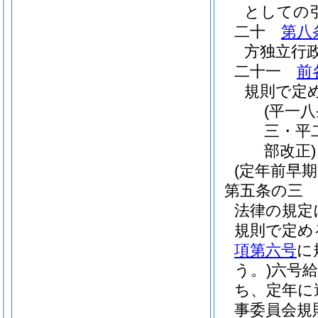
としての
二十
第八
方独立行
二十一
前
規則で定
(平一
三・平
部改正)
(定年前早
第五条の三
法律の規定
規則で定め
項第六号
に
う。)
六号給
ち、定年に
事委員会規