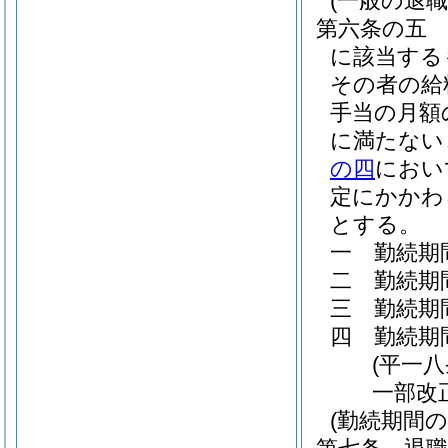
(一般の退
第六条の五
に該当する
その者の給
手当の月額
に満たない
の四
におい
定にかかわ
とする。
一
勤続期
二
勤続期
三
勤続期
四
勤続期
(平一
一部改
(勤続期間の