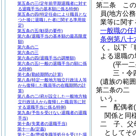
第五条の三
(定年前早期退職者に対す
第二条
こ
る退職手当の基本額に係る特例)
員
(地方公
第五条の四
(特定任命により職員とな
つた後に退職した者に関する準用規
業等に関す
定)
一般職の任
第五条の五
(勧奨の要件)
第六条
(退職手当の基本額の最高限度
条例第八十
額)
く。以下「
第六条の二
第六条の三
よる退職の
第六条の四
(退職手当の調整額)
(平一
第六条の五
(一般の退職手当の額に係
る特例)
三・令
第七条
(勤続期間の計算)
第八条
(特定一般地方独立行政法人等
(遺族の範囲
から復帰した職員等の在職期間の計
第二条の二
算)
第八条の二
(府が設立した一般地方独
いう。
立行政法人から復帰した職員等に対
一
配偶者
する退職手当に係る特例)
第九条
(予告を受けない退職者の退職
関係と同
手当)
二
子、父
第十条
(失業者の退職手当)
第十一条
(定義)
としてそ
第十二条
(懲戒免職等処分を受けた場