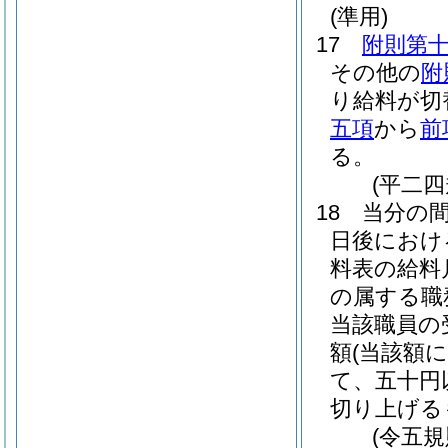
(準用)
17
附則第
その他の
附
り給料が切
五項
から
前
る。
(平二
18
当分の
日後におけ
料表の給料
の属する職
当該職員の
額
(当該額
て、五十円
切り上げる
(令五