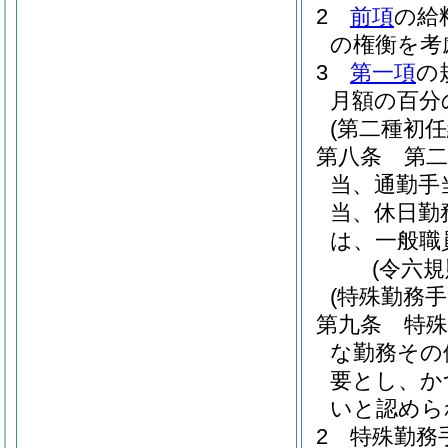
2
前項
の給
の権衡を考
3
第一項
の
月額の百分
(第二種初
第八条
第二
当、通勤手
当、休日勤
は、一般職
(令六
(特殊勤務手
第九条
特
な勤務その
要とし、か
いと認めら
2
特殊勤務