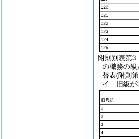
120
121
122
123
124
125
附則別表第3
の職務の級
替表(附則第
イ 旧級が
旧号給
1
2
3
4