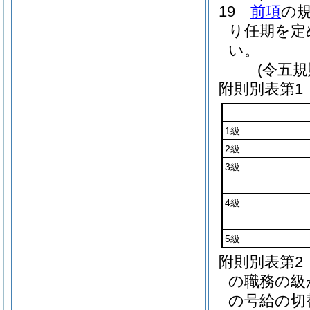
19
前項
の
り任期を定
い。
(令五
附則別表第1
1級
2級
3級
4級
5級
附則別表第2
の職務の級
の号給の切替