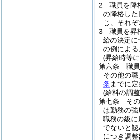
2
職員を降
の降格した
じ、それぞ
3
職員を昇
給の決定に
の例による
(昇給時等
第六条
職
その他の職
条
までに定
(給料の調整
第七条
そ
は勤務の強
職務の級に
でないと認
につき調整