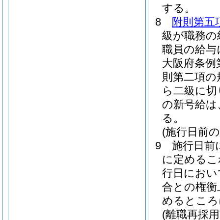
する。
8
附則第五
級が職務の
職員の給与
大阪府条例
則第二項の
ら二級に切
の新号給は
る。
(施行日前
9
施行日前
に定めるこ
行日におい
合との権衡
めるところ
(離職再採