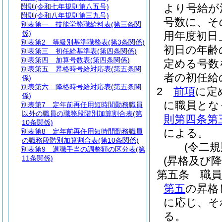
より号給が
附則
(令和七年規則第八五号)
附則
(令和八年規則第三九号)
号数に、そ
別表第一
技能労務職給料表(第三条関
係)
用年度初日
別表第2
等級別基準職務表(第3条関係)
初日の年齢
別表第三
初任給基準表(第四条関係)
別表第四
加算号数表(第四条関係)
定める号数
別表第五
昇格時号給対応表(第五条関
者の初任給
係)
別表第六
降格時号給対応表(第五条関
2
前項
に定
係)
に職員とな
別表第7
定年前再任用短時間勤務職員
以外の職員の職務段階別加算割合表(第
則第四条第
10条関係)
による。
別表第8
定年前再任用短時間勤務職員
の職務段階別加算割合表(第10条関係)
(令二
別表第9
退職手当の調整額の区分表(第
11条関係)
(昇格及び降
第五条
職
第五
の昇格
に応じ、そ
る。