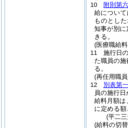
10
附則第
給について
ものとした
知事が別に
きる。
(医療職給
11
施行日
た職員の施
る。
(再任用職
12
別表第
員の施行日
給料月額は
に定める額
(平二
(給料の切