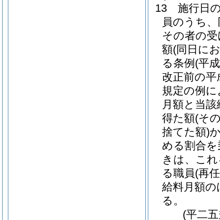
13
施行日
員のうち、
その者の受
額
(同日に
る条例
(平
改正前の平
規定の例に
月額と当該
得た額
(そ
捨てた額)
める割合を
きは、これ
る職員
(再
給料月額の
る。
(平二