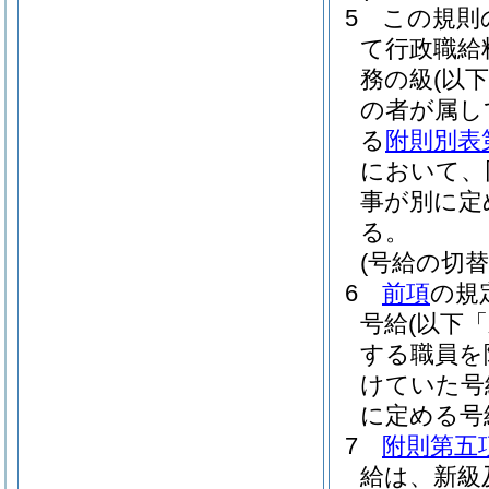
5
この規則
て行政職給
務の級
(以
の者が属し
る
附則別表
において、
事が別に定
る。
(号給の切替
6
前項
の規
号給
(以下
する職員を
けていた号
に定める号
7
附則第五
給は、新級