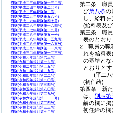
附則
(平成二三年規則第一三二号)
第二条
職
附則
(平成二四年規則第二〇号)
び
第八条
の
附則
(平成二五年規則第二号)
附則
(平成二五年規則第五八号)
し、給料を
附則
(平成二六年規則第四七号)
(給料表及
附則
(平成二六年規則第一六四号)
附則
(平成二七年規則第一九号)
第三条
職
附則
(平成二八年規則第五一号)
表のとおり
附則
(平成二八年規則第一五九号)
附則
(平成二八年規則第一六五号)
2
職員の職
附則
(平成二九年規則第一一八号)
れを給料表
附則
(平成三〇年規則第一二三号)
附則
(令和元年規則第六三号)
の基準とな
附則
(令和二年規則第一六号)
附則
(令和二年規則第五五号)
とおりとす
附則
(令和二年規則第九九号)
(平二
附則
(令和四年規則第二二号)
附則
(令和四年規則第九〇号)
(初任給)
附則
(令和五年規則第三四号)
第四条
新
附則
(令和五年規則第八〇号)
附則
(令和六年規則第二九号)
は、
別表第
附則
(令和六年規則第一一一号)
齢の欄に掲
附則
(令和七年規則第二四号)
附則
(令和七年規則第三三号)
初任給の欄
附則
(令和七年規則第七二号)