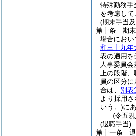
特殊勤務手
を考慮して
(期末手当及
第十条
期
場合におい
和三十九年
表の適用を
人事委員会
上の段階、
員の区分に
合は、
別表
より採用さ
いう。)
に
(令五
(退職手当)
第十一条