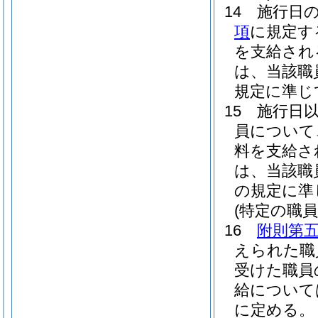
14
施行日
項
に規定す
を支給され
は、当該職
規定に準じ
15
施行日
員について
料を支給さ
は、当該職
の規定に準
(特定の職
16
附則第
えられた職
受けた職員
給について
に定める。