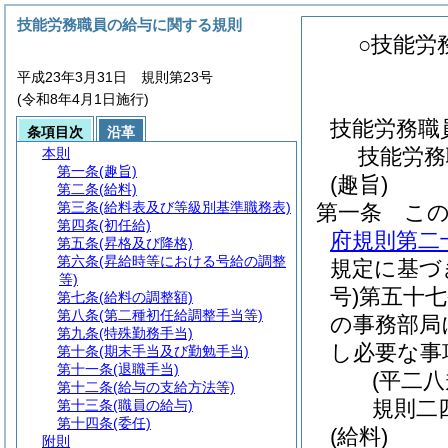
技能労務職員の給与に関する規則
○技能労
平成23年3月31日 規則第23号
(令和8年4月1日施行)
技能労務職
条項目次
沿革
技能労務
本則
第一条
(趣旨)
(趣旨)
第二条
(給料)
第三条
(給料表及び等級別基準職務表)
第一条
こ
第四条
(初任給)
府規則第二
第五条
(昇格及び降格)
第六条
(昇給時等における号給の調整
規定に基づ
等)
号)
第五十
第七条
(給料の調整額)
第八条
(第二種初任給調整手当等)
の事務部局
第九条
(特殊勤務手当)
し必要な事
第十条
(期末手当及び勤勉手当)
第十一条
(退職手当)
(平二
第十二条
(給与の支給方法等)
規則二
第十三条
(職員の給与)
第十四条
(委任)
(給料)
附則