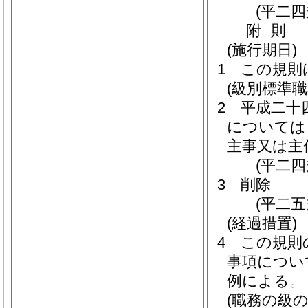
(平二
附
則
(施行期日)
1
この規則
(級別標準
2
平成二十
については
主事又は主
(平二
3
削除
(平二五
(経過措置)
4
この規則
事項につい
例による。
(職務の級の